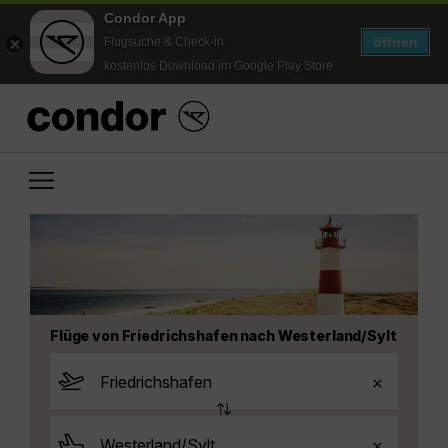
Condor App
öffnen
Flugsuche & Check-in
kostenlos Download im Google Play Store
Flüge von Friedrichshafen nach Westerland/Sylt