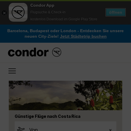
Condor App
öffnen
Flugsuche & Check-in
kostenlos Download im Google Play Store
Barcelona, Budapest oder London - Entdecken Sie unsere
neuen City-Ziele!
Jetzt Städtetrip buchen
Günstige Flüge nach Costa Rica