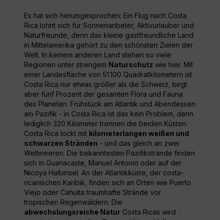
Es hat sich herumgesprochen: Ein Flug nach Costa
Rica lohnt sich für Sonnenanbeter, Aktivurlauber und
Naturfreunde, denn das kleine gastfreundliche Land
in Mittelamerika gehört zu den schönsten Zielen der
Welt. In keinem anderen Land stehen so viele
Regionen unter strengem
Naturschutz
wie hier. Mit
einer Landesfläche von 51.100 Quadratkilometern ist
Costa Rica nur etwas größer als die Schweiz, birgt
aber fünf Prozent der gesamten Flora und Fauna
des Planeten. Frühstück am Atlantik und Abendessen
am Pazifik - in Costa Rica ist das kein Problem, denn
lediglich 320 Kilometer trennen die beiden Küsten.
Costa Rica lockt mit
kilometerlangen weißen und
schwarzen Stränden
- und das gleich an zwei
Weltmeeren. Die bekanntesten Pazifikstrände finden
sich in Guanacaste, Manuel Antonio oder auf der
Nicoya Halbinsel. An der Atlantikküste, der costa-
ricanischen Karibik, finden sich an Orten wie Puerto
Viejo oder Cahuita traumhafte Strände vor
tropischen Regenwäldern. Die
abwechslungsreiche Natur
Costa Ricas wird