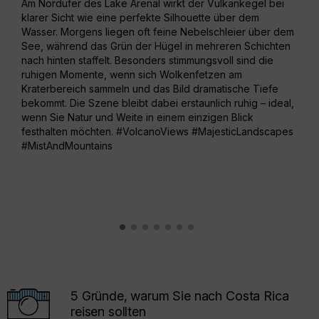
Am Nordufer des Lake Arenal wirkt der Vulkankegel bei
Unte
klarer Sicht wie eine perfekte Silhouette über dem
ein 
Wasser. Morgens liegen oft feine Nebelschleier über dem
eing
See, während das Grün der Hügel in mehreren Schichten
eine
nach hinten staffelt. Besonders stimmungsvoll sind die
und 
ruhigen Momente, wenn sich Wolkenfetzen am
dunk
Kraterbereich sammeln und das Bild dramatische Tiefe
ein 
bekommt. Die Szene bleibt dabei erstaunlich ruhig – ideal,
oft 
wenn Sie Natur und Weite in einem einzigen Blick
Baum
festhalten möchten. #VolcanoViews #MajesticLandscapes
#Ju
#MistAndMountains
5 Gründe, warum Sie nach Costa Rica
reisen sollten