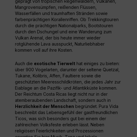
geprägt von tropischen Regenwäldern, Vulkanen,
Mangrovensümpfen, reißenden Flüssen,
Wasserfällen und traumhaften Stränden sowie
farbenprächtigen Korallenriffen. Ob Trekkingtouren
durch die prächtigen Nationalparks, Bootstouren
durch den Dschungel und eine Wanderung zum
Vulkan Arenal, der bis heute immer wieder
rotglühende Lava ausspuckt, Naturliebhaber
kommen voll auf ihre Kosten.
Auch die
exotische Tierwelt
hat einiges zu bieten:
über 900 Vogelarten, darunter der seltene Quetzal,
Tukane, Kolibris, Affen, Faultiere sowie die
geschützten Meeresschildkröten, die jedes Jahr zur
Eiablage an die Pazifik- und Atlantikküste kommen.
Der Reichtum Costa Ricas liegt nicht nur in der
atemberaubenden Landschaft, sondern auch in
Herzlichkeit der Menschen
begründet. Pura Vida
beschreibt das Lebensgefühl der gastfreundlichen
Ticos, was sich besonders gut bei einem der
zahlreichen Volksfeste erleben lässt. Neben
religiösen Feierlichkeiten und Prozessionen
erwarten Sie hier Musik, Tanz und lokale