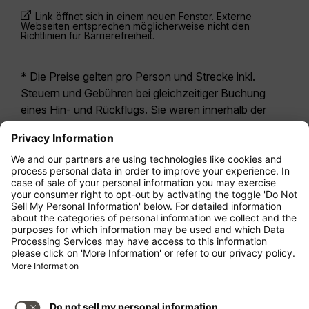
Link öffnet sich in einem neuen Fenster. Externe
Webseiten entsprechen möglicherweise nicht den
Richtlinien für Barrierefreiheit.
* Die Preise gelten pro Person und Strecke inkl.
Steuern und Gebühren bei gleichzeitiger Buchung
eines Hin- und Rückflugs. Sie waren innerhalb der
letzten 24 Stunden verfügbar und sind
möglicherweise nicht mehr aktuell. Bei den für die
Economy Class
angegebenen Tarifen handelt es
sich i.d.R. um Economy Zero, unsere restriktivste
Tarifoption. Es können hierfür zusätzliche Gebühren
für
Aufgabegepäck
oder für andere optionale
Leistungen anfallen. Es gelten die
Allgemeinen
Geschäftsbedingungen
.