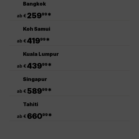
Bangkok
.
259
*
99
ab €
Koh Samui
.
419
*
99
ab €
Kuala Lumpur
.
439
*
99
ab €
Singapur
.
589
*
99
ab €
Tahiti
.
660
*
99
ab €