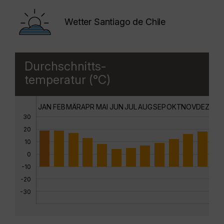
Wetter Santiago de Chile
Durchschnitts-
temperatur (°C)
JAN
FEB
MÄR
APR
MAI
JUN
JUL
AUG
SEP
OKT
NOV
DEZ
30
20
10
0
-10
-20
-30