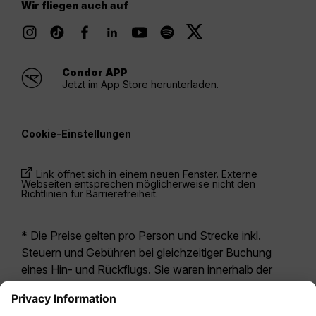
Wir fliegen auch auf
Condor APP
Jetzt im App Store herunterladen.
Cookie-Einstellungen
Link öffnet sich in einem neuen Fenster. Externe
Webseiten entsprechen möglicherweise nicht den
Richtlinien für Barrierefreiheit.
* Die Preise gelten pro Person und Strecke inkl.
Steuern und Gebühren bei gleichzeitiger Buchung
eines Hin- und Rückflugs. Sie waren innerhalb der
letzten 24 Stunden verfügbar und sind
möglicherweise nicht mehr aktuell. Bei den für die