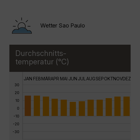
Wetter Sao Paulo
Durchschnitts-
temperatur (°C)
JAN
FEB
MÄR
APR
MAI
JUN
JUL
AUG
SEP
OKT
NOV
DEZ
30
20
10
0
-10
-20
-30