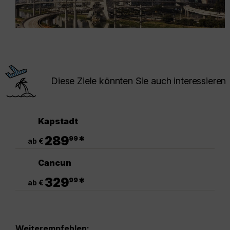
Diese Ziele könnten Sie auch interessieren
Kapstadt
.
289
*
99
ab €
Cancun
.
329
*
99
ab €
Weiterempfehlen: