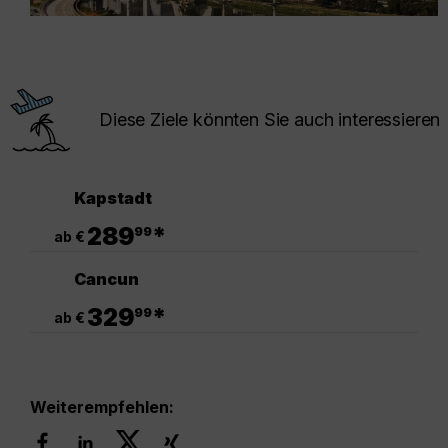
Diese Ziele könnten Sie auch interessieren
Kapstadt
.
289
*
99
ab €
Cancun
.
329
*
99
ab €
Weiterempfehlen: