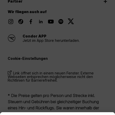
Partner
Wir fliegen auch auf
Condor APP
Jetzt im App Store herunterladen.
Cookie-Einstellungen
Link öffnet sich in einem neuen Fenster. Externe
Webseiten entsprechen möglicherweise nicht den
Richtlinien für Barrierefreiheit.
* Die Preise gelten pro Person und Strecke inkl.
Steuern und Gebühren bei gleichzeitiger Buchung
eines Hin- und Rückflugs. Sie waren innerhalb der
letzten 24 Stunden verfügbar und sind