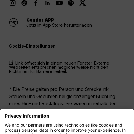
Condor APP
Jetzt im App Store herunterladen.
Cookie-Einstellungen
Link öffnet sich in einem neuen Fenster. Externe
Webseiten entsprechen möglicherweise nicht den
Richtlinien für Barrierefreiheit.
* Die Preise gelten pro Person und Strecke inkl.
Steuern und Gebühren bei gleichzeitiger Buchung
eines Hin- und Rückflugs. Sie waren innerhalb der
letzten 24 Stunden verfügbar und sind
möglicherweise nicht mehr aktuell. Bei den für die
Economy Class
angegebenen Tarifen handelt es
sich i.d.R. um Economy Zero, unsere restriktivste