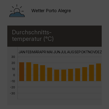
Wetter Porto Alegre
Durchschnitts-
temperatur (°C)
JAN
FEB
MÄR
APR
MAI
JUN
JUL
AUG
SEP
OKT
NOV
DEZ
30
20
10
0
-10
-20
-30