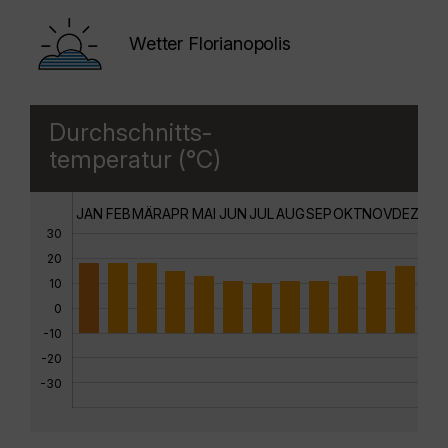
Wetter Florianopolis
Durchschnitts-
temperatur (°C)
JAN
FEB
MÄR
APR
MAI
JUN
JUL
AUG
SEP
OKT
NOV
DEZ
30
20
10
0
-10
-20
-30