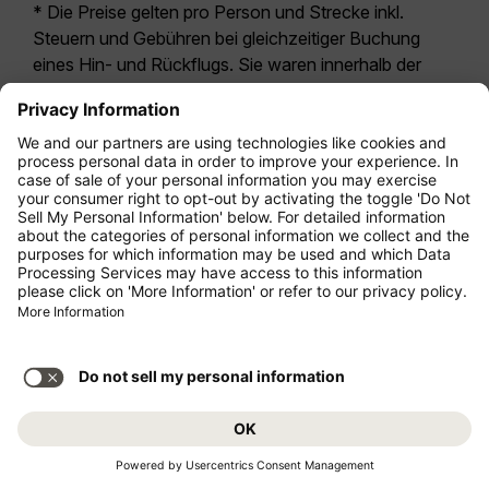
* Die Preise gelten pro Person und Strecke inkl.
Steuern und Gebühren bei gleichzeitiger Buchung
eines Hin- und Rückflugs. Sie waren innerhalb der
letzten 24 Stunden verfügbar und sind
möglicherweise nicht mehr aktuell. Bei den für die
Economy Class
angegebenen Tarifen handelt es
sich i.d.R. um Economy Zero, unsere restriktivste
Tarifoption. Es können hierfür zusätzliche Gebühren
für
Aufgabegepäck
oder für andere optionale
Leistungen anfallen. Es gelten die
Allgemeinen
Geschäftsbedingungen
.