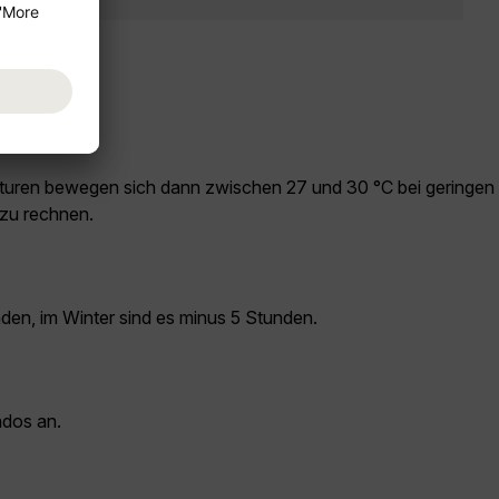
aturen bewegen sich dann zwischen 27 und 30 °C bei geringen
 zu rechnen.
den, im Winter sind es minus 5 Stunden.
ados an.