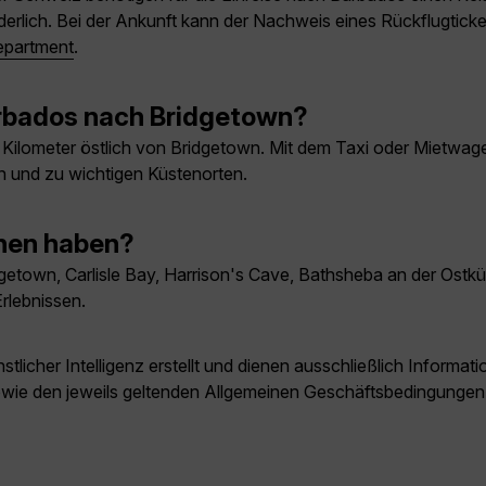
orderlich. Bei der Ankunft kann der Nachweis eines Rückflugticke
epartment
.
rbados nach Bridgetown?
7 Kilometer östlich von Bridgetown. Mit dem Taxi oder Mietwage
 und zu wichtigen Küstenorten.
ehen haben?
getown, Carlisle Bay, Harrison's Cave, Bathsheba an der Ostk
rlebnissen.
licher Intelligenz erstellt und dienen ausschließlich Inform
owie den jeweils geltenden Allgemeinen Geschäftsbedingungen