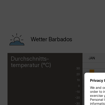
Wetter Barbados
Durchschnitts-
JAN
temperatur (°C)
30
20
10
0
-10
-20
-30