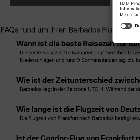
FAQs rund um Ihren Barbados Flug
Wann ist die beste Reisezeit für B
Die beste Reisezeit für Barbados liegt zwischen De
Niederschlägen und rund 9 Sonnenstunden täglich. In
Wie ist der Zeitunterschied zwis
Barbados liegt in der Zeitzone UTC-4. Während der d
Wie lange ist die Flugzeit von De
Die Flugzeit von Frankfurt nach Barbados beträgt et
Ist der Condor-Flug von Frankfurt