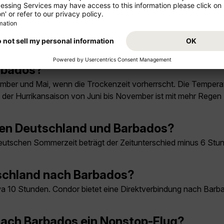
arbados?
zember und Mai, wenn die Trockenzeit vorherrscht. Die Temper
 der Hurrikansaison von Juni bis November ist mit mehr Regen
chen Deutschland und Barbados?
eutschen Sommerzeit beträgt der Zeitunterschied minus 6 Stun
utschland nach Barbados?
wa 10 Stunden. Condor bietet eine Direktverbindung nach Barb
 nach Barbados ein Nonstop-Flug?