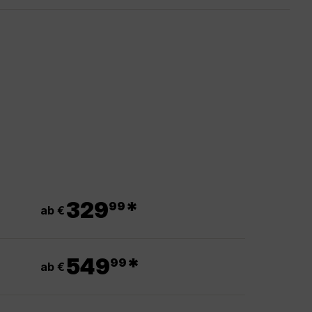
.
329
*
99
ab €
.
549
*
99
ab €