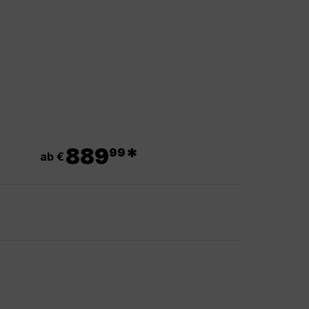
.
889
*
99
ab €