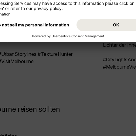
Sie das Zusamm
machen den Look so charakteristisch für
Architektur un
Melbourne. Wer durch die schmale Gasse geht,
Straßenbahnen 
findet immer neue Ecken mit kräftigen
Moment, wenn 
Kontrasten und überraschenden Details. Am
Fassade fällt u
frühen Tag wirkt das Licht oft weicher, später
Kulisse dient.
bringen die Schatten mehr Tiefe in die Szene.
Lichter der In
#UrbanStorylines #TextureHunter
#CityLightsA
#VisitMelbourne
#MelbourneVi
rne reisen sollten