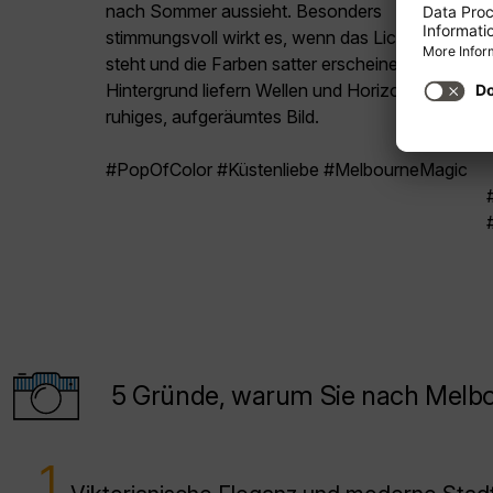
nach Sommer aussieht. Besonders
stimmungsvoll wirkt es, wenn das Licht tiefer
steht und die Farben satter erscheinen. Im
Hintergrund liefern Wellen und Horizont ein
ruhiges, aufgeräumtes Bild.
#PopOfColor #Küstenliebe #MelbourneMagic
5 Gründe, warum Sie nach Melbou
1.