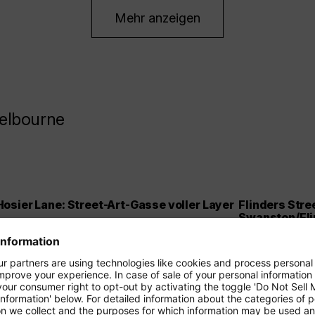
Mehr anzeigen
elbourne
Hosier Lane: Street-Art-Gasse voller Layer
Flinders Stre
Swanston/Fli
In der Hosier Lane nahe Federation Square
Die gelbe Fass
wechseln die Wandbilder ständig – von großen
Flinders Street
Porträts bis zu feinen Tags und Schablonen.
Stadtbild, das
Gerade die übereinanderliegenden
Von der Ecke 
Farbschichten und abblätternden Kanten