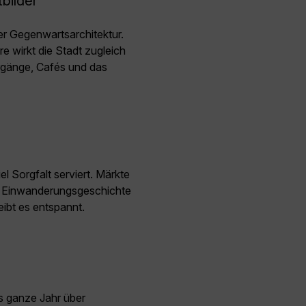
bilder
er Gegenwartsarchitektur.
e wirkt die Stadt zugleich
ergänge, Cafés und das
l Sorgfalt serviert. Märkte
ie Einwanderungsgeschichte
eibt es entspannt.
s ganze Jahr über