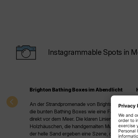
Instagrammable Spots in M
Brighton Bathing Boxes im Abendlicht
An der Strandpromenade von Brighton stehen
die bunten Bathing Boxes wie eine Farbpalette
direkt vor dem Meer. Die klaren Linien der
Holzhäuschen, die handgemalten Muster und
der helle Sand ergeben eine Szene, die sofort