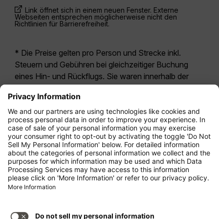
Link öffnet sich in einem neuen Fenster. Externe
Webseiten entsprechen möglicherweise nicht den
Richtlinien für Barrierefreiheit.
* Die Preise gelten pro Person und Strecke inkl.
Steuern und Gebühren bei gleichzeitiger Buchung
eines Hin- und Rückflugs. Sie waren innerhalb der
letzten 24 Stunden verfügbar und sind
möglicherweise nicht mehr aktuell. Bei den für die
Economy Class
angegebenen Tarifen handelt es
sich i.d.R. um Economy Zero, unsere restriktivste
Tarifoption. Es können hierfür zusätzliche Gebühren
für
Aufgabegepäck
oder für andere optionale
Leistungen anfallen. Es gelten die
Allgemeinen
Geschäftsbedingungen
.