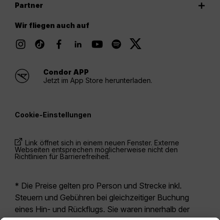
Partner
Wir fliegen auch auf
Condor APP
Jetzt im App Store herunterladen.
Cookie-Einstellungen
Link öffnet sich in einem neuen Fenster. Externe
Webseiten entsprechen möglicherweise nicht den
Richtlinien für Barrierefreiheit.
* Die Preise gelten pro Person und Strecke inkl.
Steuern und Gebühren bei gleichzeitiger Buchung
eines Hin- und Rückflugs. Sie waren innerhalb der