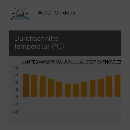
Wetter Cordoba
Durchschnitts-
temperatur (°C)
JAN
FEB
MÄR
APR
MAI
JUN
JUL
AUG
SEP
OKT
NOV
DEZ
30
20
10
0
-10
-20
-30