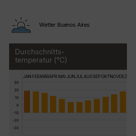
Wetter Buenos Aires
Durchschnitts-
temperatur (°C)
JAN
FEB
MÄR
APR
MAI
JUN
JUL
AUG
SEP
OKT
NOV
DEZ
30
20
10
0
-10
-20
-30