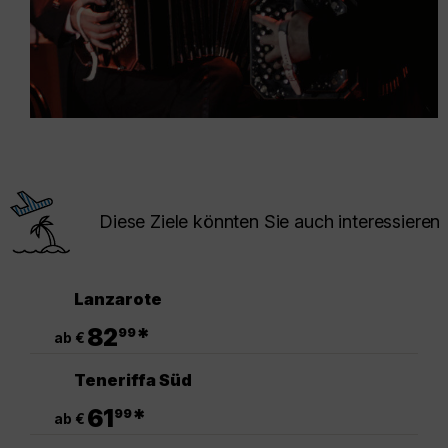
Diese Ziele könnten Sie auch interessieren
Lanzarote
.
82
*
99
ab €
Teneriffa Süd
.
61
*
99
ab €