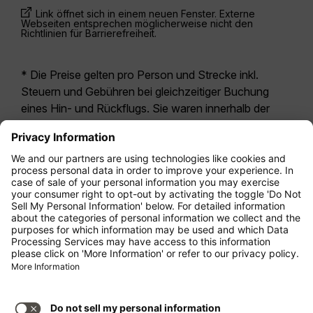
Link öffnet sich in einem neuen Fenster. Externe
Webseiten entsprechen möglicherweise nicht den
Richtlinien für Barrierefreiheit.
* Die Preise gelten pro Person und Strecke inkl.
Steuern und Gebühren bei gleichzeitiger Buchung
eines Hin- und Rückflugs. Sie waren innerhalb der
letzten 24 Stunden verfügbar und sind
möglicherweise nicht mehr aktuell. Bei den für die
Economy Class
angegebenen Tarifen handelt es
sich i.d.R. um Economy Zero, unsere restriktivste
Tarifoption. Es können hierfür zusätzliche Gebühren
für
Aufgabegepäck
oder für andere optionale
Leistungen anfallen. Es gelten die
Allgemeinen
Geschäftsbedingungen
.