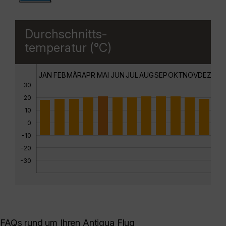
Durchschnitts-
temperatur (°C)
JAN
FEB
MÄR
APR
MAI
JUN
JUL
AUG
SEP
OKT
NOV
DEZ
30
20
10
0
-10
-20
-30
FAQs rund um Ihren Antigua Flug