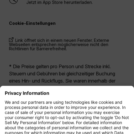
Jetzt im App Store herunterladen.
Cookie-Einstellungen
Link öffnet sich in einem neuen Fenster. Externe
Webseiten entsprechen möglicherweise nicht den
Richtlinien für Barrierefreiheit.
* Die Preise gelten pro Person und Strecke inkl.
Steuern und Gebühren bei gleichzeitiger Buchung
eines Hin- und Rückflugs. Sie waren innerhalb der
letzten 24 Stunden verfügbar und sind
möglicherweise nicht mehr aktuell. Bei den für die
Economy Class
angegebenen Tarifen handelt es
sich i.d.R. um Economy Zero, unsere restriktivste
Tarifoption. Es können hierfür zusätzliche Gebühren
für
Aufgabegepäck
oder für andere optionale
Leistungen anfallen. Es gelten die
Allgemeinen