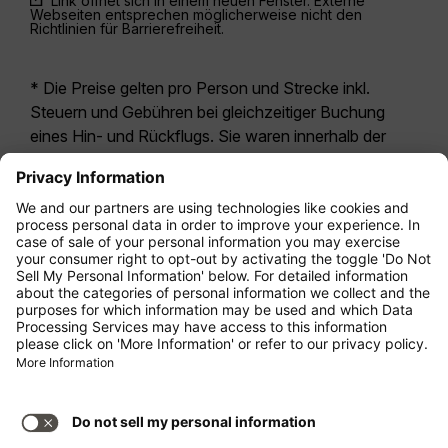
Link öffnet sich in einem neuen Fenster. Externe
Webseiten entsprechen möglicherweise nicht den
Richtlinien für Barrierefreiheit.
* Die Preise gelten pro Person und Strecke inkl.
Steuern und Gebühren bei gleichzeitiger Buchung
eines Hin- und Rückflugs. Sie waren innerhalb der
letzten 24 Stunden verfügbar und sind
möglicherweise nicht mehr aktuell. Bei den für die
Economy Class
angegebenen Tarifen handelt es
sich i.d.R. um Economy Zero, unsere restriktivste
Tarifoption. Es können hierfür zusätzliche Gebühren
für
Aufgabegepäck
oder für andere optionale
Leistungen anfallen. Es gelten die
Allgemeinen
Geschäftsbedingungen
.