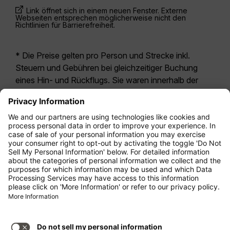
Link öffnet sich in einem neuen Fenster. Externe
Webseiten entsprechen möglicherweise nicht den
Richtlinien für Barrierefreiheit.
* Die Preise gelten pro Person und Strecke inkl.
Steuern und Gebühren bei gleichzeitiger Buchung
eines Hin- und Rückflugs. Sie waren innerhalb der
letzten 24 Stunden verfügbar und sind
möglicherweise nicht mehr aktuell. Bei den für die
Economy Class
angegebenen Tarifen handelt es
sich i.d.R. um Economy Zero, unsere restriktivste
Tarifoption. Es können hierfür zusätzliche Gebühren
für
Aufgabegepäck
oder für andere optionale
Leistungen anfallen. Es gelten die
Allgemeinen
Geschäftsbedingungen
.