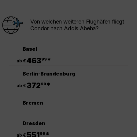
Von welchen weiteren Flughäfen fliegt
Condor nach Addis Abeba?
Basel
.
463
*
99
ab €
Berlin-Brandenburg
.
372
*
99
ab €
Bremen
Dresden
.
551
*
99
ab €