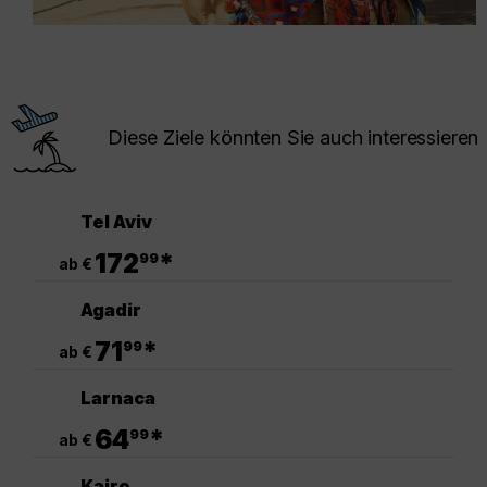
Diese Ziele könnten Sie auch interessieren
Tel Aviv
.
172
*
99
ab €
Agadir
.
71
*
99
ab €
Larnaca
.
64
*
99
ab €
Kairo