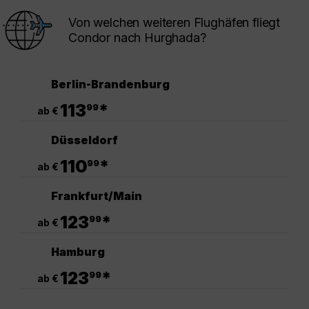
Von welchen weiteren Flughäfen fliegt
Condor nach Hurghada?
Berlin-Brandenburg
.
113
*
99
ab €
Düsseldorf
.
110
*
99
ab €
Frankfurt/Main
.
123
*
99
ab €
Hamburg
.
123
*
99
ab €