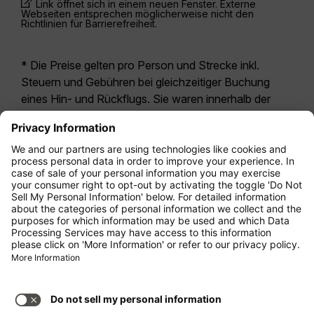
Link öffnet sich in einem neuen Fenster. Externe
Webseiten entsprechen möglicherweise nicht den
Richtlinien für Barrierefreiheit.
* Die Preise gelten pro Person und Strecke inkl.
Steuern und Gebühren bei gleichzeitiger Buchung
eines Hin- und Rückflugs. Sie waren innerhalb der
letzten 24 Stunden verfügbar und sind
möglicherweise nicht mehr aktuell. Bei den für die
Economy Class
angegebenen Tarifen handelt es
sich i.d.R. um Economy Zero, unsere restriktivste
Tarifoption. Es können hierfür zusätzliche Gebühren
für
Aufgabegepäck
oder für andere optionale
Leistungen anfallen. Es gelten die
Allgemeinen
Geschäftsbedingungen
.