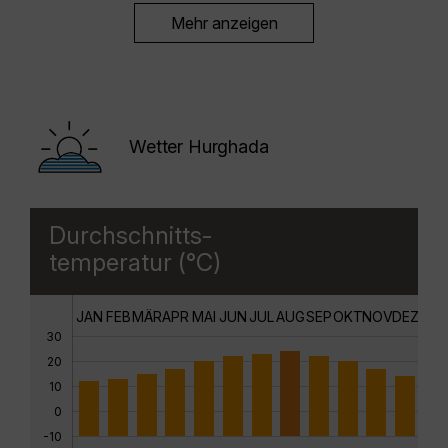
Mehr anzeigen
Wetter Hurghada
Durchschnitts-
temperatur (°C)
JAN
FEB
MÄR
APR
MAI
JUN
JUL
AUG
SEP
OKT
NOV
DEZ
30
20
10
0
-10