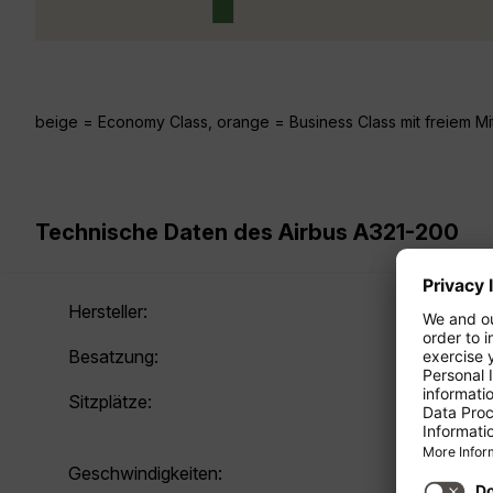
beige = Economy Class, orange = Business Class mit freiem Mit
Technische Daten des Airbus A321-200
Hersteller:
Besatzung:
Sitzplätze:
Geschwindigkeiten: