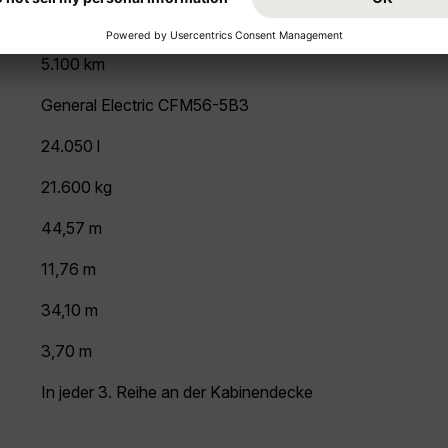
11.918 m
5.100 km
General Electric CFM56-5B3
24.050 l
21.600 kg
44,57 m
11,76 m
34,10 m
3,70 m
In jeder 3. Reihe an der Kabinendecke