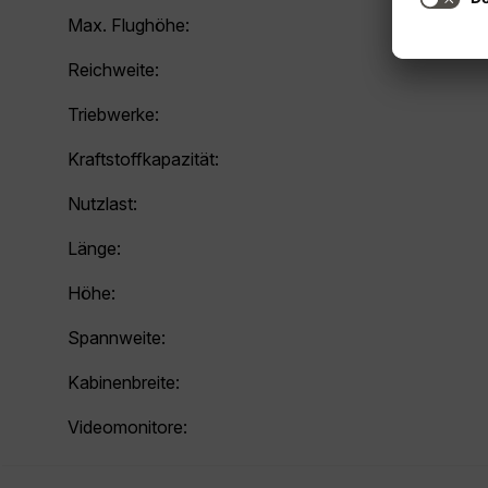
Max. Flughöhe:
Reichweite:
Triebwerke:
Kraftstoffkapazität:
Nutzlast:
Länge:
Höhe:
Spannweite:
Kabinenbreite:
Videomonitore: