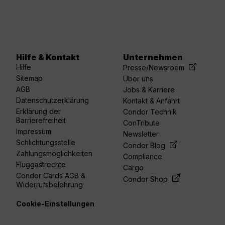
Hilfe & Kontakt
Unternehmen
acebook
linkedin
youtube
spotify
twitter
Hilfe
Presse/Newsroom
Sitemap
Über uns
AGB
Jobs & Karriere
Datenschutzerklärung
Kontakt & Anfahrt
Erklärung der
Condor Technik
Barrierefreiheit
ConTribute
Impressum
Newsletter
Schlichtungsstelle
Condor Blog
Zahlungsmöglichkeiten
Compliance
Fluggastrechte
Cargo
Condor Cards AGB &
Condor Shop
Widerrufsbelehrung
Cookie-Einstellungen