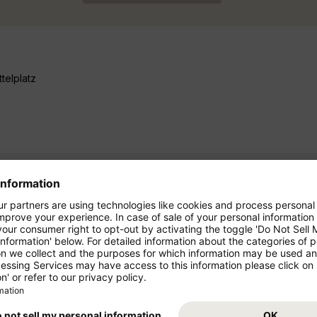
telplatz
Airbus Industries Toulouse, Frankreich
1 Flugkapitän, 1 Copilot, 1 Purser, 4 Flugbegleiter
210 bzw. 220 Sitze, davon bis zu 24 in der Business Cla
Buchbare XL-Seats mit mehr Beinfreiheit
Start 280 km/h, Reise 840 km/h, Landung 262 km/h