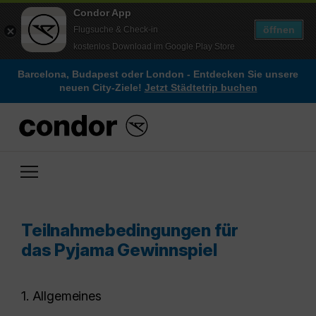
Condor App
öffnen
Flugsuche & Check-in
kostenlos Download im Google Play Store
Barcelona, Budapest oder London - Entdecken Sie unsere
neuen City-Ziele!
Jetzt Städtetrip buchen
Teilnahmebedingungen für
das Pyjama Gewinnspiel
1. Allgemeines