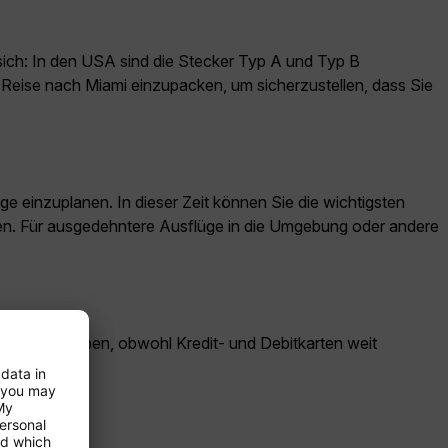
sich: In den USA sind die Stecker Typ A und Typ B
 Reise nach Miami einzupacken, um sicherzustellen, dass Sie
e einzuplanen. In dieser Zeit können Sie die wichtigsten
ken. Für ausgedehntere Ausflüge in die Umgebung oder andere
 dabei zu haben, obwohl Kredit- und Debitkarten weit