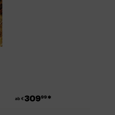
.
309
*
99
ab €
.