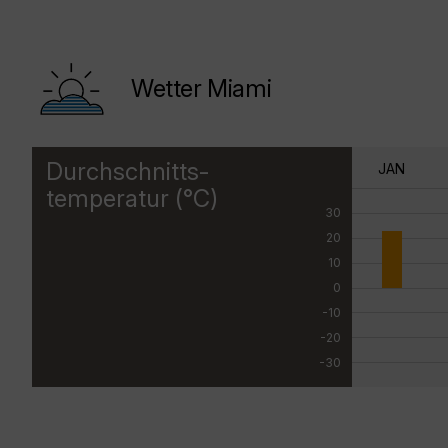
Wetter Miami
Durchschnitts-
JAN
temperatur (°C)
30
20
10
0
-10
-20
-30