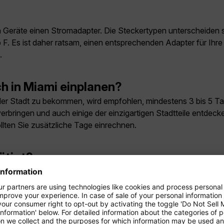
en Geräte einen Stromadapter. Die Steckertypen unterscheiden 
F. Es ist daher ratsam, einen entsprechenden Adapter für Ihre
.
ch in Miami einplanen?
 der Stadt zu bekommen, wird empfohlen, mindestens 3 bis 5 Tag
rbringen und auch einige der einzigartigen Stadtteile entdec
ollten Sie zusätzliche Tage einrechnen.
ötigt?
det. Besucher sollten darauf achten, stets ein wenig Bargeld
in Miami?