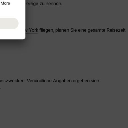
ören, um nur einige zu nennen.
 Sie über
New York
fliegen, planen Sie eine gesamte Reisezeit
ationszwecken. Verbindliche Angaben ergeben sich
.