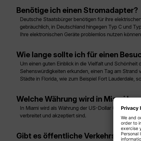
Benötige ich einen Stromadapter?
Deutsche Staatsbürger benötigen für ihre elektrisch
gebräuchlich, in Deutschland hingegen Typ C und Typ 
Ihre elektronischen Geräte problemlos nutzen können
Wie lange sollte ich für einen Besu
Um einen guten Einblick in die Vielfalt und Schönheit
Sehenswürdigkeiten erkunden, einen Tag am Strand ve
Städte in Florida, wie zum Beispiel Fort Lauderdale, s
Welche Währung wird in Miami ben
In Miami wird als Währung der US-Dollar (USD) verwen
verbreitet und akzeptiert sind.
Gibt es öffentliche Verkehrsmittel 