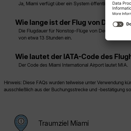
Ja, Miami verfügt über ein System öffentlicher Verke
Wie lange ist der Flug von Deutsc
Die Flugdauer für Nonstop-Flüge von Deutschland na
von etwa 13 Stunden ein.
Wie lautet der IATA-Code des Flug
Der Code des Miami International Airport lautet MIA.
Hinweis: Diese FAQs wurden teilweise unter Verwendung künst
ausschließlich aus der Buchungsstrecke und -bestätigung s
Traumziel Miami