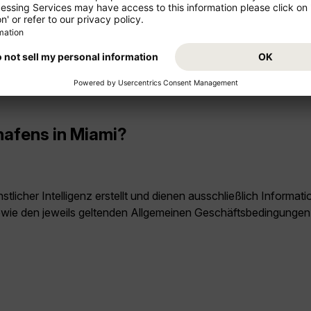
hrsmittel, zu dem Busse, der MetroRail und der MetroMover geh
hland nach Miami?
ch Miami beträgt ungefähr 9 Stunden und 30 Minuten. Sollten
hafens in Miami?
licher Intelligenz erstellt und dienen ausschließlich Inform
owie den jeweils geltenden Allgemeinen Geschäftsbedingungen