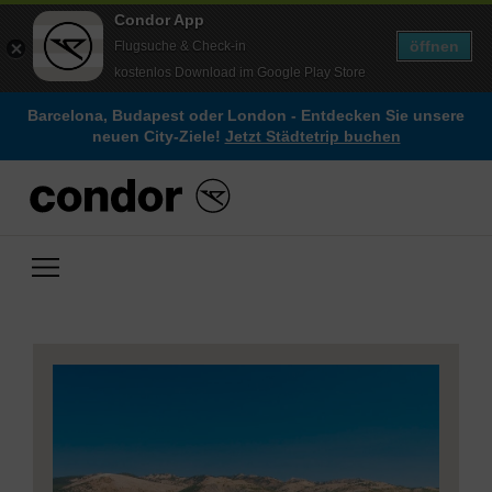
Condor App
öffnen
Flugsuche & Check-in
kostenlos Download im Google Play Store
Barcelona, Budapest oder London - Entdecken Sie unsere
neuen City-Ziele!
Jetzt Städtetrip buchen