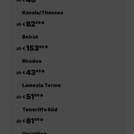
Kavala/Thassos
.
82
*
99
ab €
Beirut
.
153
*
99
ab €
Rhodos
.
43
*
99
ab €
Lamezia Terme
.
51
*
99
ab €
Teneriffa Süd
.
61
*
99
ab €
Heraklion