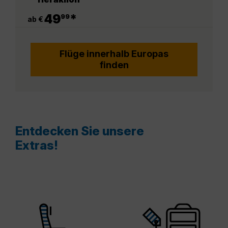
.
49
*
99
ab €
Flüge innerhalb Europas
finden
Entdecken Sie unsere
Extras!