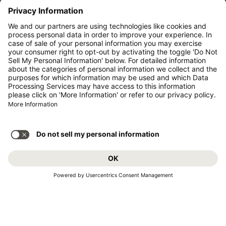
Richtlinien für Barrierefreiheit.
* Die Preise gelten pro Person und Strecke inkl.
Steuern und Gebühren bei gleichzeitiger Buchung
eines Hin- und Rückflugs. Sie waren innerhalb der
letzten 24 Stunden verfügbar und sind
möglicherweise nicht mehr aktuell. Bei den für die
Economy Class
angegebenen Tarifen handelt es
sich i.d.R. um Economy Zero, unsere restriktivste
Tarifoption. Es können hierfür zusätzliche Gebühren
für
Aufgabegepäck
oder für andere optionale
Leistungen anfallen. Es gelten die
Allgemeinen
Geschäftsbedingungen
.