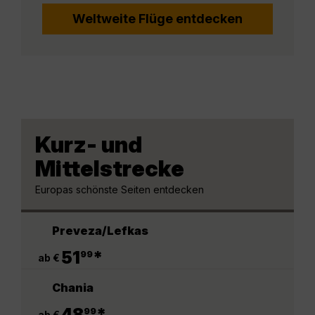
Weltweite Flüge entdecken
Kurz- und
Mittelstrecke
Europas schönste Seiten entdecken
Preveza/Lefkas
.
51
*
99
ab €
Chania
.
48
*
99
ab €