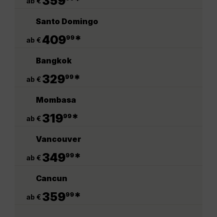
359
*
ab €
Santo Domingo
.
409
*
99
ab €
Bangkok
.
329
*
99
ab €
Mombasa
.
319
*
99
ab €
Vancouver
.
349
*
99
ab €
Cancun
.
359
*
99
ab €