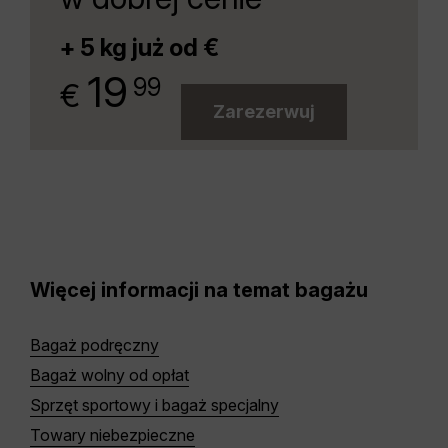
+ 5 kg już od €
.
19
99
€
Zarezerwuj
Więcej informacji na temat bagażu
Bagaż podręczny
Bagaż wolny od opłat
Sprzęt sportowy i bagaż specjalny
Towary niebezpieczne