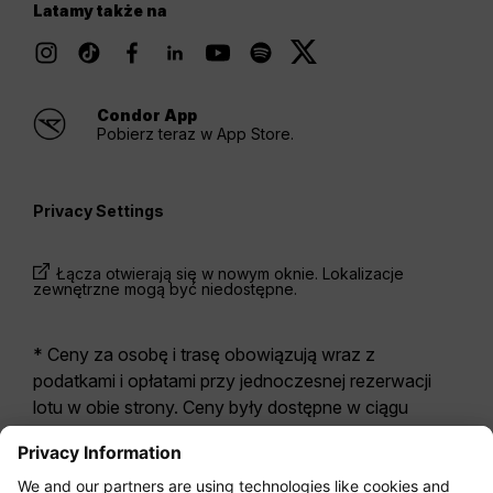
Latamy także na
Condor App
Pobierz teraz w App Store.
Privacy Settings
Łącza otwierają się w nowym oknie. Lokalizacje
zewnętrzne mogą być niedostępne.
* Ceny za osobę i trasę obowiązują wraz z
podatkami i opłatami przy jednoczesnej rezerwacji
lotu w obie strony. Ceny były dostępne w ciągu
ostatnich 24 godzin i mogą być już nieaktualne. W
przypadku taryf podanych dla
Economy Class
z
reguły odnoszą się one do Economy Zero, naszej