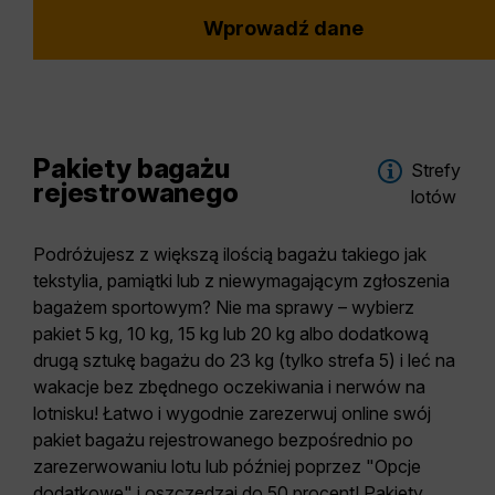
Wprowadź dane
Pakiety bagażu
Strefy
rejestrowanego
lotów
Podróżujesz z większą ilością bagażu takiego jak
tekstylia, pamiątki lub z niewymagającym zgłoszenia
bagażem sportowym? Nie ma sprawy – wybierz
pakiet 5 kg, 10 kg, 15 kg lub 20 kg albo dodatkową
drugą sztukę bagażu do 23 kg (tylko strefa 5) i leć na
wakacje bez zbędnego oczekiwania i nerwów na
lotnisku! Łatwo i wygodnie zarezerwuj online swój
pakiet bagażu rejestrowanego bezpośrednio po
zarezerwowaniu lotu lub później poprzez "Opcje
dodatkowe" i oszczędzaj do 50 procent! Pakiety