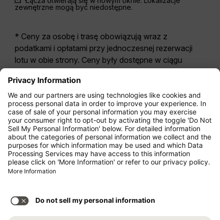
Łącza otwierają się w nowym oknie. Lokalizacje
zewnętrzne mogą być niedostępne.
* Ceny za osobę i trasę obowiązują wraz z
podatkami i opłatami przy jednoczesnej rezerwacji
lotu w obie strony. Ceny były dostępne w ciągu
ostatnich 24 godzin i mogą być już nieaktualne. W
przypadku taryf podanych dla
Economy Class
z
reguły odnoszą się one do Economy Zero, naszej
najbardziej restrykcyjnej opcji taryfy. Mogą zostać
naliczone dodatkowe opłaty za
bagaż
rejestrowany
lub za inne opcjonalne usługi.
Obowiązują
Ogólne Warunki Handlowe i
Przewozowe
.