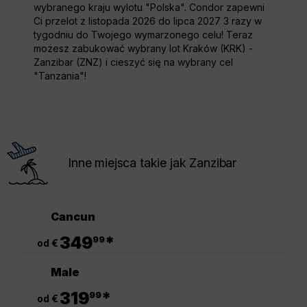
wybranego kraju wylotu "Polska". Condor zapewni
Ci przelot z listopada 2026 do lipca 2027 3 razy w
tygodniu do Twojego wymarzonego celu! Teraz
możesz zabukować wybrany lot Kraków (KRK) -
Zanzibar (ZNZ) i cieszyć się na wybrany cel
"Tanzania"!
Inne miejsca takie jak Zanzibar
Cancun
.
349
*
99
od €
Male
.
319
*
99
od €