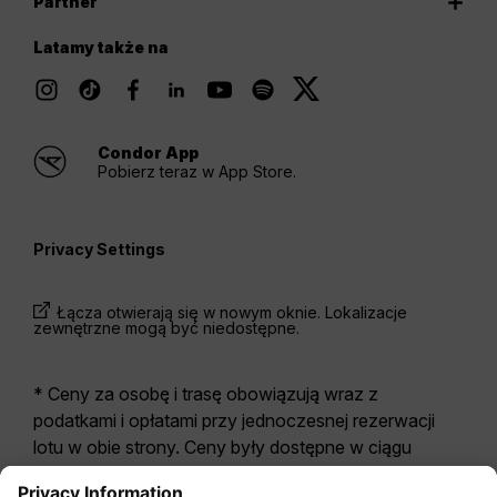
Partner
Latamy także na
Condor App
Pobierz teraz w App Store.
Privacy Settings
Łącza otwierają się w nowym oknie. Lokalizacje
zewnętrzne mogą być niedostępne.
* Ceny za osobę i trasę obowiązują wraz z
podatkami i opłatami przy jednoczesnej rezerwacji
lotu w obie strony. Ceny były dostępne w ciągu
ostatnich 24 godzin i mogą być już nieaktualne. W