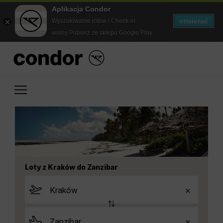
Aplikacja Condor
otwierać
Wyszukiwanie lotów i Check-in
wolny Pobierz ze sklepu Google Play
Loty z Kraków do Zanzibar