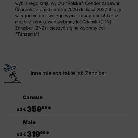
wybranego kraju wylotu "Polska". Condor zapewni
Ci przelot z października 2026 do lipca 2027 4 razy
w tygodniu do Twojego wymarzonego celu! Teraz
możesz zabukować wybrany lot Gdansk (GDN) -
Zanzibar (ZNZ) i cieszyć się na wybrany cel
"Tanzania"!
Inne miejsca takie jak Zanzibar
Cancun
.
359
*
99
od €
Male
.
319
*
99
od €