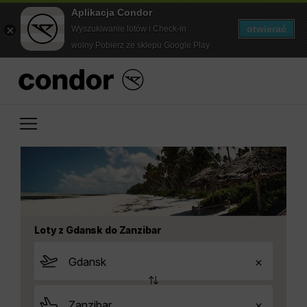
Aplikacja Condor
otwierać
Wyszukiwanie lotów i Check-in
wolny Pobierz ze sklepu Google Play
Loty z Gdansk do Zanzibar