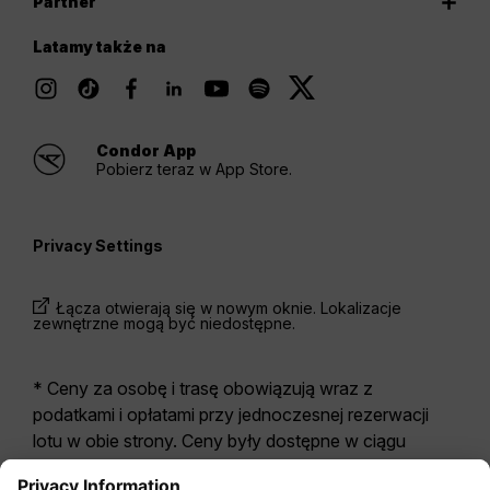
Partner
Latamy także na
Condor App
Pobierz teraz w App Store.
Privacy Settings
Łącza otwierają się w nowym oknie. Lokalizacje
zewnętrzne mogą być niedostępne.
* Ceny za osobę i trasę obowiązują wraz z
podatkami i opłatami przy jednoczesnej rezerwacji
lotu w obie strony. Ceny były dostępne w ciągu
ostatnich 24 godzin i mogą być już nieaktualne. W