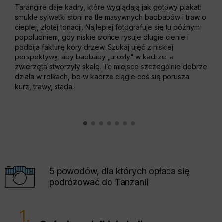
Tarangire daje kadry, które wyglądają jak gotowy plakat:
Z kr
smukłe sylwetki słoni na tle masywnych baobabów i traw o
z wa
ciepłej, złotej tonacji. Najlepiej fotografuje się tu późnym
tafl
popołudniem, gdy niskie słońce rysuje długie cienie i
a mg
podbija fakturę kory drzew. Szukaj ujęć z niskiej
tona
perspektywy, aby baobaby „urosły” w kadrze, a
po s
zwierzęta stworzyły skalę. To miejsce szczególnie dobrze
krat
działa w rolkach, bo w kadrze ciągle coś się porusza:
pier
kurz, trawy, stada.
skali
5 powodów, dla których opłaca się
podróżować do Tanzanii
1.