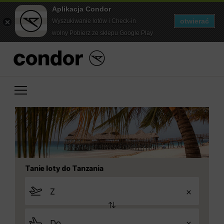
Aplikacja Condor
otwierać
Wyszukiwanie lotów i Check-in
wolny Pobierz ze sklepu Google Play
Tanie loty do Tanzania