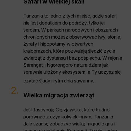
Safari w wielkiej skali
Tanzania to jedno z tych miejsc, gdzie safari
nie jest dodatkiem do podróży, tylko jej
sercem. W parkach narodowych i obszarach
chronionych możesz obserwować lwy, słonie,
żyrafy i hipopotamy w otwartych
krajobrazach, które pozwalają śledzić życie
zwierząt z dystansu i bez pośpiechu. W rejonie
Serengeti i Ngorongoro natura działa jak
sprawnie ułożony ekosystem, a Ty uczysz się
czytać ślady i rytm dnia sawanny.
2.
Wielka migracja zwierząt
Jeśli fascynują Cię zjawiska, które trudno
porównać z czymkolwiek innym, Tanzania
daje szansę zobaczyć wielką migrację gnu i
zebr w ekosystemie Serengeti. To nie „jeden