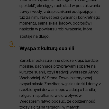
spektakl”, ale ciągły ruch stad w poszukiwaniu
trawy i wody, z drapieżnikami podążającymi
tuż za nimi. Nawet bez gwarancji konkretnego
momentu, sama skala śladów, odgłosów i
napięcia w powietrzu robi wrażenie, które
zostaje na długo.
3.
Wyspa z kulturą suahili
Zanzibar pokazuje inne oblicze kraju: bardziej
morskie, pachnące przyprawami i oparte na
kulturze suahili, czyli tradycji wybrzeża Afryki
Wschodniej. W Stone Town, historycznej
części miasta Zanzibar, wąskie uliczki i domy z
rzeźbionymi drzwiami opowiadają o handlu,
religiach i spotkaniu wielu wpływów.
Wieczorem łatwo poczuć, że codzienność
toczy się tu na targach i w małych