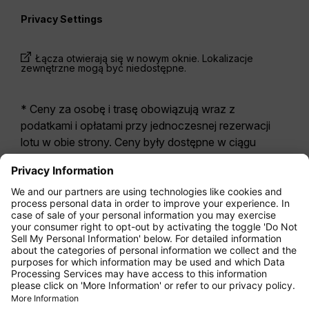
Privacy Settings
Łącza otwierają się w nowym oknie. Lokalizacje
zewnętrzne mogą być niedostępne.
* Ceny za osobę i trasę obowiązują wraz z
podatkami i opłatami przy jednoczesnej rezerwacji
lotu w obie strony. Ceny były dostępne w ciągu
ostatnich 24 godzin i mogą być już nieaktualne. W
przypadku taryf podanych dla
Economy Class
z
reguły odnoszą się one do Economy Zero, naszej
najbardziej restrykcyjnej opcji taryfy. Mogą zostać
naliczone dodatkowe opłaty za
bagaż
rejestrowany
lub za inne opcjonalne usługi.
Obowiązują
Ogólne Warunki Handlowe i
Przewozowe
.