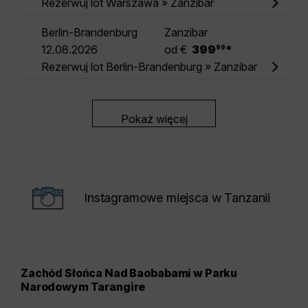
Rezerwuj lot Warszawa » Zanzibar
Berlin-Brandenburg
Zanzibar
.
12.08.2026
od €
399
*
99
Rezerwuj lot Berlin-Brandenburg » Zanzibar
Pokaż więcej
Instagramowe miejsca w Tanzanii
Zachód Słońca Nad Baobabami w Parku
Kra
Narodowym Tarangire
Kra