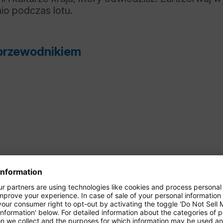
io podczas lotu.
 przewodnikiem