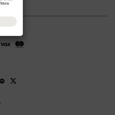
płatności
.