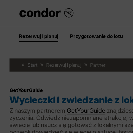
Rezerwuj i planuj
Przygotowanie do lotu
Start
Rezerwuj i planuj
Partner
GetYourGuide
Wycieczki i zwiedzanie z l
Z naszym partnerem
GetYourGuide
znajdziesz
życzenia. Odwiedź niezapomniane atrakcje, w
świecie lub naucz się gotować z lokalnymi sz
pozwoli dowiedzieć się więcej o sztuce, histor