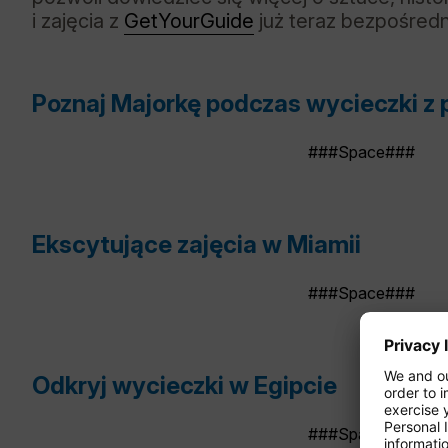
i zajęcia z
GetYourGuide
już teraz bezpośredn
Poznaj Majorkę podczas wycieczki z
###Space###
Ekscytujące zajęcia w Miamii
###Space###
Odkryj wycieczki w Egipcie
###Space###