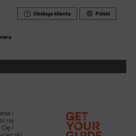
Obsługa klienta
Polski
riera
nia i
sc na
Cię i
ycieczki