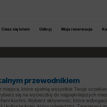
Ciesz się lotem
Odkryj
Moja rezerwacja
Ka
okalnym przewodnikiem
 miejsca, które spełnią wszystkie Twoje oczekiwa
ybierz się na wycieczkę do najpiękniejszych miej
efami kuchni. Wybierz aktywność, która wzbogaci 
ii i kulturze kraju, który odwiedzisz. Zarezerwuj w