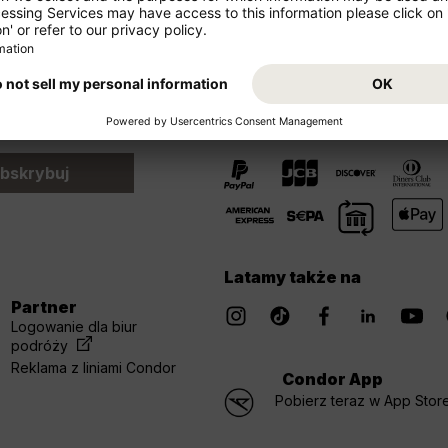
Możliwości uregulowania 
bskrybuj
Latamy także na
Partner
Logowanie dla biur
podróży
Reklama z liniami Condor
Condor App
Pobierz teraz w App Store