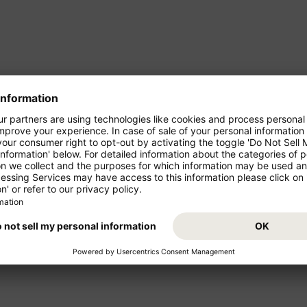
LUT
MAR
KWI
MAJ
CZE
LIP