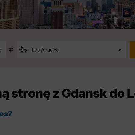
ną stronę z Gdansk do L
les?