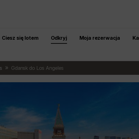
Ciesz się lotem
Odkryj
Moja rezerwacja
Ka
s
Gdansk do Los Angeles