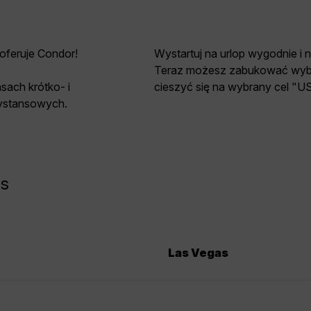
 oferuje Condor!
Wystartuj na urlop wygodnie i 
Teraz możesz zabukować wybra
sach krótko- i
cieszyć się na wybrany cel "U
dystansowych.
es
Las Vegas