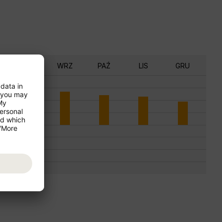
SIE
WRZ
PAŹ
LIS
GRU