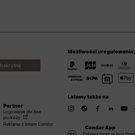
Możliwości uregulowania 
bskrybuj
Latamy także na
Partner
Logowanie dla biur
podróży
Reklama z liniami Condor
Condor App
Pobierz teraz w App Store