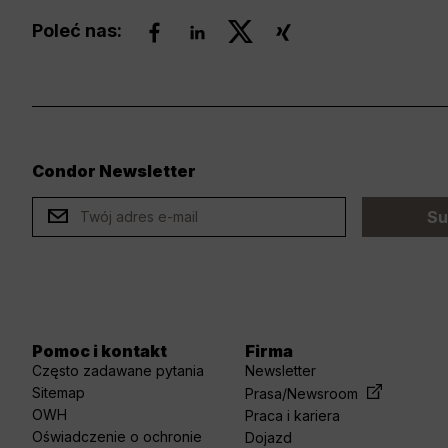
Poleć nas:
Condor Newsletter
ard
Su
Pomoc i kontakt
Firma
Często zadawane pytania
Newsletter
Sitemap
Prasa/Newsroom
OWH
Praca i kariera
Oświadczenie o ochronie
Dojazd