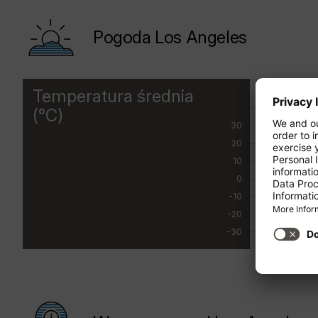
Pogoda Los Angeles
Temperatura średnia
STY
(°C)
30
20
10
0
-10
-20
-30