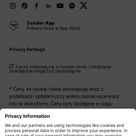
Condor App
Pobierz teraz w App Store.
Privacy Settings
Łącza otwierają się w nowym oknie. Lokalizacje
zewnętrzne mogą być niedostępne.
* Ceny za osobę i trasę obowiązują wraz z
podatkami i opłatami przy jednoczesnej rezerwacji
lotu w obie strony. Ceny były dostępne w ciągu
ostatnich 24 godzin i mogą być już nieaktualne. W
przypadku taryf podanych dla
Economy Class
z
reguły odnoszą się one do Economy Zero, naszej
najbardziej restrykcyjnej opcji taryfy. Mogą zostać