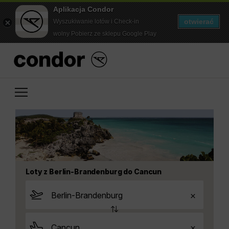
Aplikacja Condor
otwierać
Wyszukiwanie lotów i Check-in
wolny Pobierz ze sklepu Google Play
Loty z Berlin-Brandenburg do Cancun