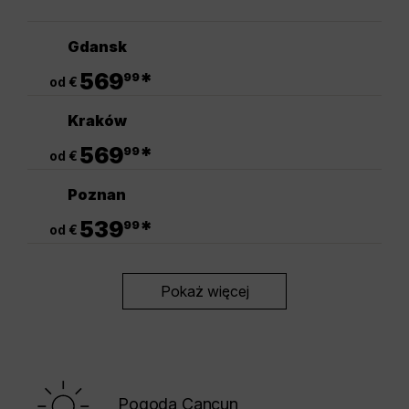
Gdansk
.
569
*
99
od €
Kraków
.
569
*
99
od €
Poznan
.
539
*
99
od €
Pokaż więcej
Pogoda Cancun