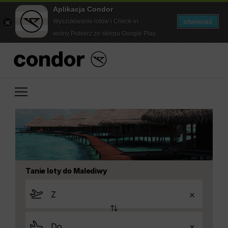
Aplikacja Condor
otwierać
Wyszukiwanie lotów i Check-in
wolny Pobierz ze sklepu Google Play
Tanie loty do Malediwy