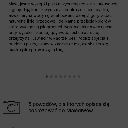
Małe, jasne wysepki piasku wynurzające się z turkusowej
Dług
laguny dają kadr z wyraźnym kontrastem: biel piasku,
powt
akwamaryna wody i granat oceanu dalej. Z góry widać
do s
naturalne linie brzegowe i delikatne przejścia kolorów,
dzia
które wyglądają jak gradient. Najlepiej planować ujęcie
kons
przy wysokim słońcu, gdy woda jest najbardziej
dese
przejrzysta i „świeci” w kadrze. Jeśli robisz zdjęcia z
Złap
poziomu plaży, ustaw w kadrze długą, cienką smugę
kont
piasku jako prowadzącą linię.
5 powodów, dla których opłaca się
podróżować do Malediwów