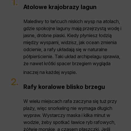
1.
Atolowe krajobrazy lagun
Malediwy to łańcuch niskich wysp na atolach,
gdzie spokojne laguny mają przejrzystą wodę i
jasne, drobne piaski. Kiedy płyniesz łodzią
między wyspami, widzisz, jak ocean zmienia
odcienie, a rafy układają się w naturalne
półpierścienie. Taki układ archipelagu sprawia,
że nawet krótki spacer brzegiem wygląda
inaczej na każdej wyspie.
2.
Rafy koralowe blisko brzegu
W wielu miejscach rafa zaczyna się tuż przy
plaży, więc snorkeling nie wymaga długich
wypraw. Wystarczy maska i kilka minut w
wodzie, żeby spotkać ławice ryb rafowych,
żółwie morskie, a czasem płaszczki. Jeśli