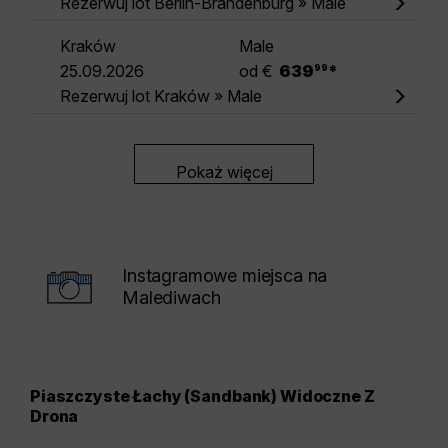
Rezerwuj lot Berlin-Brandenburg » Male
Kraków
Male
.
25.09.2026
od €
639
*
99
Rezerwuj lot Kraków » Male
Pokaż więcej
Instagramowe miejsca na
Malediwach
Piaszczyste Łachy (Sandbank) Widoczne Z
Mos
Drona
Vil