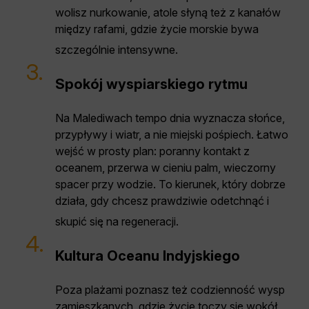
wolisz nurkowanie, atole słyną też z kanałów
między rafami, gdzie życie morskie bywa
szczególnie intensywne.
3.
Spokój wyspiarskiego rytmu
Na Malediwach tempo dnia wyznacza słońce,
przypływy i wiatr, a nie miejski pośpiech. Łatwo
wejść w prosty plan: poranny kontakt z
oceanem, przerwa w cieniu palm, wieczorny
spacer przy wodzie. To kierunek, który dobrze
działa, gdy chcesz prawdziwie odetchnąć i
skupić się na regeneracji.
4.
Kultura Oceanu Indyjskiego
Poza plażami poznasz też codzienność wysp
zamieszkanych, gdzie życie toczy się wokół