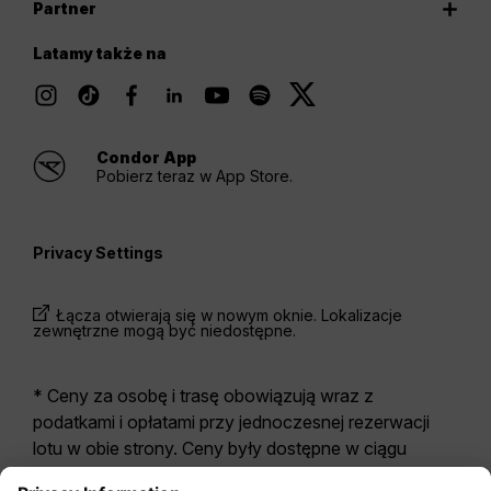
Partner
Latamy także na
Condor App
Pobierz teraz w App Store.
Privacy Settings
Łącza otwierają się w nowym oknie. Lokalizacje
zewnętrzne mogą być niedostępne.
* Ceny za osobę i trasę obowiązują wraz z
podatkami i opłatami przy jednoczesnej rezerwacji
lotu w obie strony. Ceny były dostępne w ciągu
ostatnich 24 godzin i mogą być już nieaktualne. W