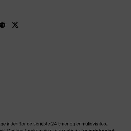
elige inden for de seneste 24 timer og er muligvis ikke
arif. Der kan forekomme ekstra gebyrer for
indchecket