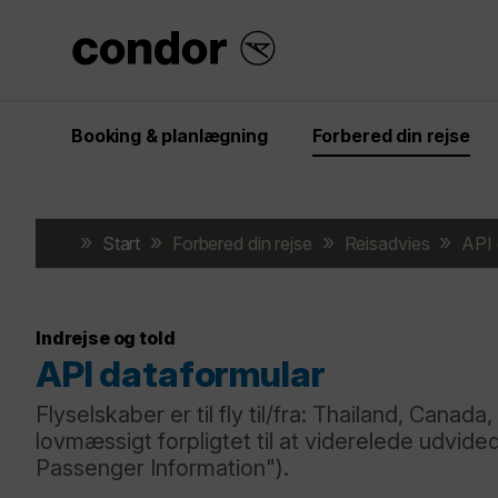
Booking & planlægning
Forbered din rejse
Start
Forbered din rejse
Reisadvies
API 
Indrejse og told
API dataformular
Flyselskaber er til fly til/fra: Thailand, Cana
lovmæssigt forpligtet til at viderelede udvi
Passenger Information").