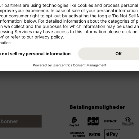
v gade (Street), husnummer
de)
ht data og ESTA-rekvisition
Info om databeskyttelse for 
Betalingsmuligheder
bonner