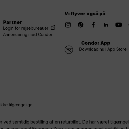
Vi flyver også på
Partner
Login for rejsebureauer
Annoncering med Condor
Condor App
Download nu i App Store.
ikke tilgængelige.
er ved samtidig bestilling af en returbillet. De har været tilgæng
ss
, er som regel Economy Zero, som er vores mest restriktive t