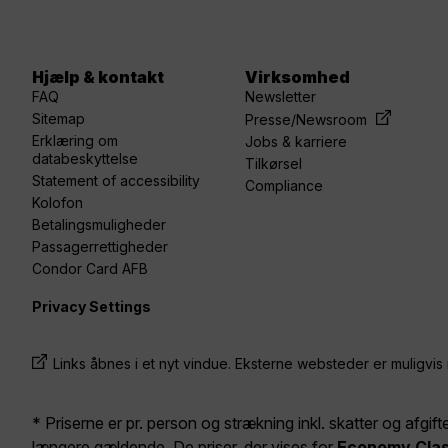
Hjælp & kontakt
Virksomhed
FAQ
Newsletter
Sitemap
Presse/Newsroom
Erklæring om
Jobs & karriere
databeskyttelse
Tilkørsel
Statement of accessibility
Compliance
Kolofon
Betalingsmuligheder
Passagerrettigheder
Condor Card AFB
Privacy Settings
Links åbnes i et nyt vindue. Eksterne websteder er muligvis 
* Priserne er pr. person og strækning inkl. skatter og afgift
længere gældende. De priser, der vises for
Economy Cla