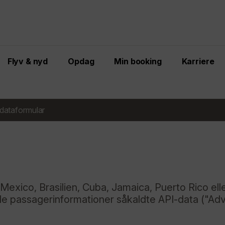
Flyv & nyd
Opdag
Min booking
Karriere
dataformular
da, Mexico, Brasilien, Cuba, Jamaica, Puerto Rico el
dede passagerinformationer såkaldte API-data ("A