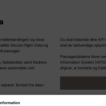
a
, mellemlandinger) og visse
Du skal indsende dine API
kaldte
Secure Flight-Data
og
skal de nødvendige oplysni
lt passager.
Passagerdataene bliver se
n, fødselsdato samt Redress
Information System (APIS).
treres automatisk ved
afgiver, er korrekte og fu
separat. Bortset fra data i