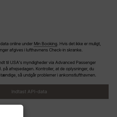
-data
online under
Min Booking
. Hvis det ikke er muligt,
nger afgives i lufthavnens Check-in skranke.
ndt til USA's myndigheder via Advanced Passenger
 på afrejsedagen. Kontroller, at de oplysninger, du
ldstændige, så undgår problemer i ankomstlufthavnen.
Indtast API-data