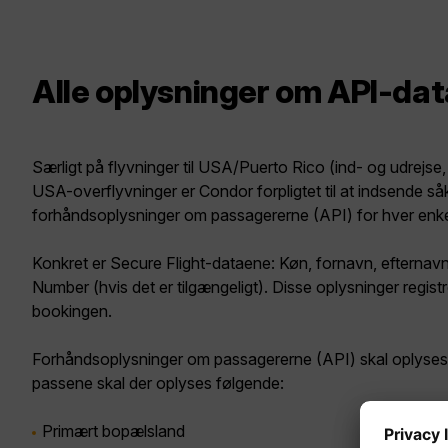
Alle oplysninger om API-dat
Særligt på flyvninger til USA/Puerto Rico (ind- og udrejse
USA-overflyvninger er Condor forpligtet til at indsende så
forhåndsoplysninger om passagererne
(API) for hver enke
Konkret er Secure Flight-dataene: Køn, fornavn, efternav
Number (hvis det er tilgængeligt). Disse oplysninger regis
bookingen.
Forhåndsoplysninger om passagererne (API)
skal oplyses 
passene skal der oplyses følgende:
Primært bopælsland