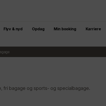
Flyv & nyd
Opdag
Min booking
Karriere
agage
, fri bagage og sports- og specialbagage.