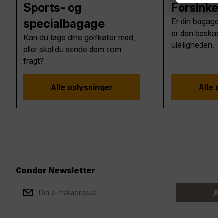
Sports- og
Forsink
specialbagage
Er din bagage 
er den beskad
Kan du tage dine golfkøller med,
ulejligheden.
eller skal du sende dem som
fragt?
Alle oplysninger
Alle 
Condor Newsletter
ard
A