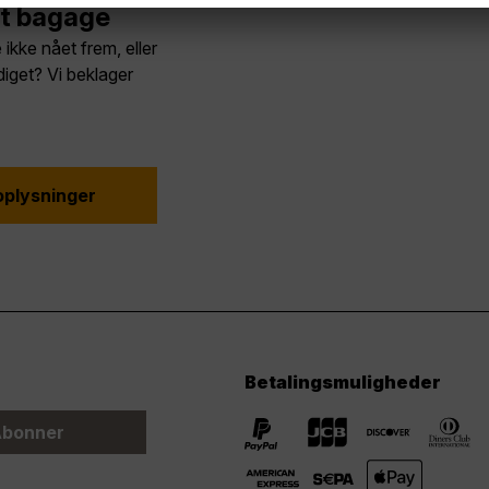
et bagage
ikke nået frem, eller
iget? Vi beklager
oplysninger
Betalingsmuligheder
bonner