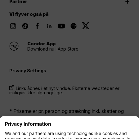
Partner
Vi flyver også på
Condor App
Download nu i App Store.
Privacy Settings
Links åbnes i et nyt vindue. Eksterne websteder er
muligvis ikke tilgængelige.
* Priserne er pr. person og strækning inkl. skatter og
afgifter ved samtidig bestilling af en returbillet. De har
været tilgængelige inden for de seneste 24 timer og er
muligvis ikke længere gældende. De priser, der vises