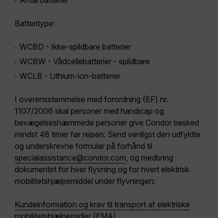
Antal batterier
Batteritype:
WCBD - Ikke-spildbare batterier
WCBW - Vådcellebatterier - spildbare
WCLB - Lithium-ion-batterier
I overensstemmelse med forordning (EF) nr.
1107/2006 skal personer med handicap og
bevægelseshæmmede personer give Condor besked
mindst 48 timer før rejsen.
Send venligst den udfyldte
og underskrevne formular på forhånd til
specialassistance@condor.com
, og medbring
dokumentet for hver flyvning og for hvert elektrisk
mobilitetshjælpemiddel under flyvningen:
Kundeinformation og krav til transport af elektriske
mobilitetshjælpemidler (EMA)