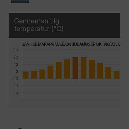
Gennemsnitlig
temperatur (°C)
JAN
FEB
MAR
APR
MAJ
JUN
JUL
AUG
SEP
OKT
NOV
DEC
30
20
10
0
-10
-20
-30