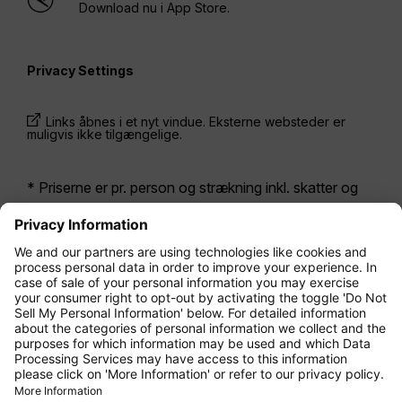
Download nu i App Store.
Privacy Settings
Links åbnes i et nyt vindue. Eksterne websteder er
muligvis ikke tilgængelige.
* Priserne er pr. person og strækning inkl. skatter og
afgifter ved samtidig bestilling af en returbillet. De har
været tilgængelige inden for de seneste 24 timer og er
muligvis ikke længere gældende. De priser, der vises
for
Economy Class
, er som regel Economy Zero,
som er vores mest restriktive tarif. Der kan forekomme
ekstra gebyrer for
indchecket bagage
eller andre
valgfrie tjenester. De
Almindelige forretnings- og
befordringsbetingelser
gælder.