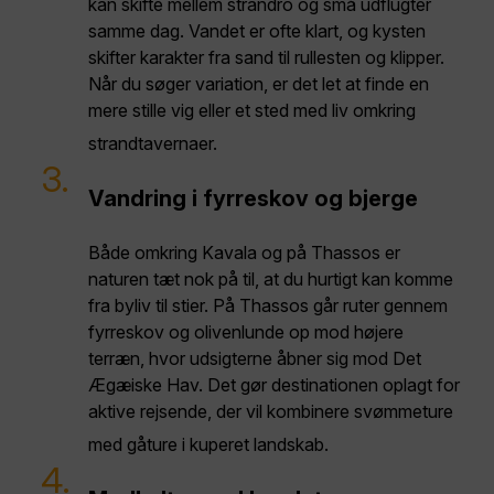
kan skifte mellem strandro og små udflugter
samme dag. Vandet er ofte klart, og kysten
skifter karakter fra sand til rullesten og klipper.
Når du søger variation, er det let at finde en
mere stille vig eller et sted med liv omkring
strandtavernaer.
3.
Vandring i fyrreskov og bjerge
Både omkring Kavala og på Thassos er
naturen tæt nok på til, at du hurtigt kan komme
fra byliv til stier. På Thassos går ruter gennem
fyrreskov og olivenlunde op mod højere
terræn, hvor udsigterne åbner sig mod Det
Ægæiske Hav. Det gør destinationen oplagt for
aktive rejsende, der vil kombinere svømmeture
med gåture i kuperet landskab.
4.