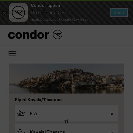
Condor-appen
åben
Flysøgning & Check-in
gratisDownload i Google Play Store
Fly til Kavala/Thassos