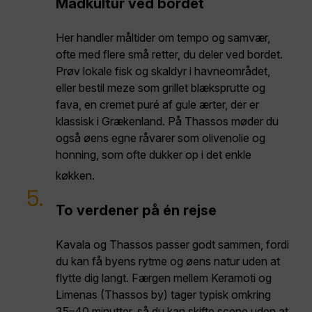
Madkultur ved bordet
Her handler måltider om tempo og samvær,
ofte med flere små retter, du deler ved bordet.
Prøv lokale fisk og skaldyr i havneområdet,
eller bestil meze som grillet blæksprutte og
fava, en cremet puré af gule ærter, der er
klassisk i Grækenland. På Thassos møder du
også øens egne råvarer som olivenolie og
honning, som ofte dukker op i det enkle
køkken.
5.
To verdener på én rejse
Kavala og Thassos passer godt sammen, fordi
du kan få byens rytme og øens natur uden at
flytte dig langt. Færgen mellem Keramoti og
Limenas (Thassos by) tager typisk omkring
35–40 minutter, så du kan skifte scene uden at