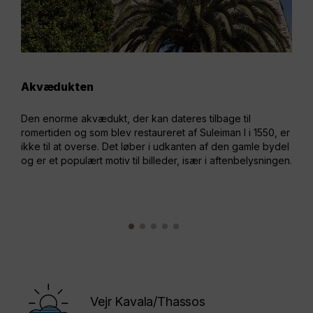
Akvædukten
Ima
Den enorme akvædukt, der kan dateres tilbage til
Et a
romertiden og som blev restaureret af Suleiman I i 1550, er
er I
ikke til at overse. Det løber i udkanten af den gamle bydel
Bygn
og er et populært motiv til billeder, især i aftenbelysningen.
nu e
Vejr Kavala/Thassos