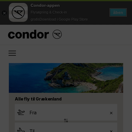
Condor-appen
åben
Flysøgning & Check-in
gratisDownload i Google Play Store
Alle fly til Grækenland