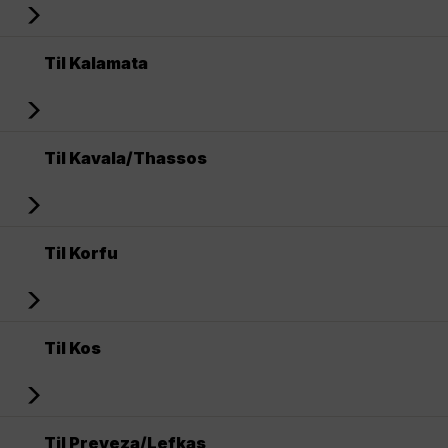
Til Kalamata
Til Kavala/Thassos
Til Korfu
Til Kos
Til Preveza/Lefkas