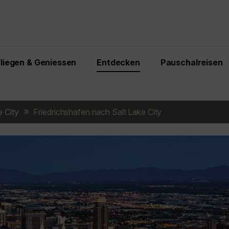
Fliegen & Geniessen
Entdecken
Pauschalreisen
e City
Friedrichshafen nach Salt Lake City