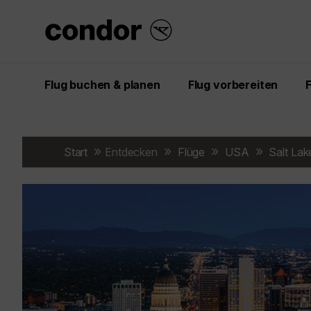
Flug buchen & planen
Flug vorbereiten
Start
Entdecken
Flüge
USA
Salt Lak