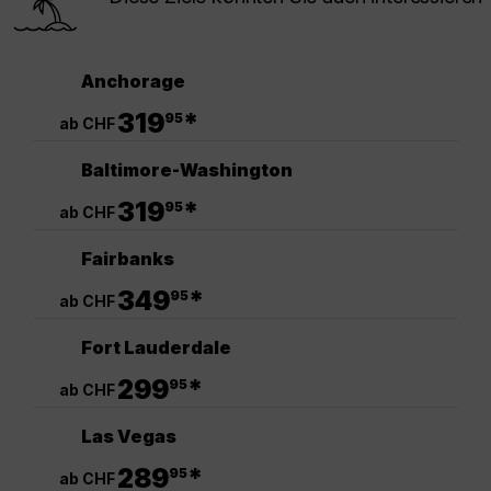
Anchorage
.
319
*
95
ab CHF
Baltimore-Washington
.
319
*
95
ab CHF
Fairbanks
.
349
*
95
ab CHF
Fort Lauderdale
.
299
*
95
ab CHF
Las Vegas
.
289
*
95
ab CHF