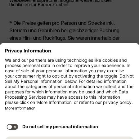
Webseiten entsprechen möglicherweise nicht den
Richtlinien für Barrierefreiheit.
* Die Preise gelten pro Person und Strecke inkl.
Steuern und Gebühren bei gleichzeitiger Buchung
eines Hin- und Rückflugs. Sie waren innerhalb der
letzten 24 Stunden verfügbar und sind
möglicherweise nicht mehr aktuell. Bei den für die
Economy Class
angegebenen Tarifen handelt es
sich i.d.R. um Economy Zero, unsere restriktivste
Tarifoption. Es können hierfür zusätzliche Gebühren
für
Aufgabegepäck
oder für andere optionale
Leistungen anfallen. Es gelten die
Allgemeinen
Geschäftsbedingungen
.