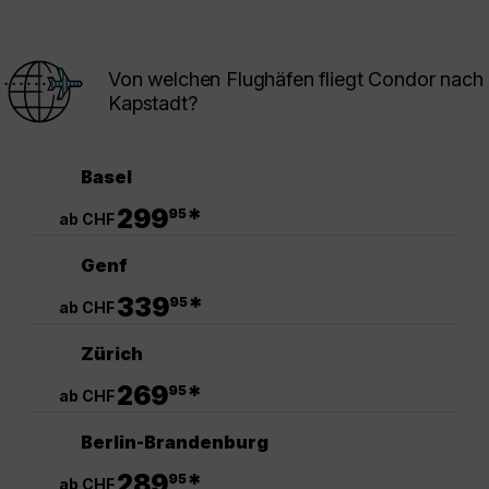
Von welchen Flughäfen fliegt Condor nach
Kapstadt?
Basel
.
299
*
95
ab CHF
Genf
.
339
*
95
ab CHF
Zürich
.
269
*
95
ab CHF
Berlin-Brandenburg
.
289
*
95
ab CHF