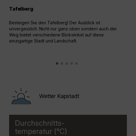
Tafelberg
Sei
Besteigen Sie den Tafelberg! Der Ausblick ist
Fahr
unvergesslich. Nicht nur ganz oben sondern auch der
bein
Weg bietet verschiedene Blickwinkel auf diese
360°
einzigartige Stadt und Landschaft.
Wetter Kapstadt
Durchschnitts-
temperatur (°C)