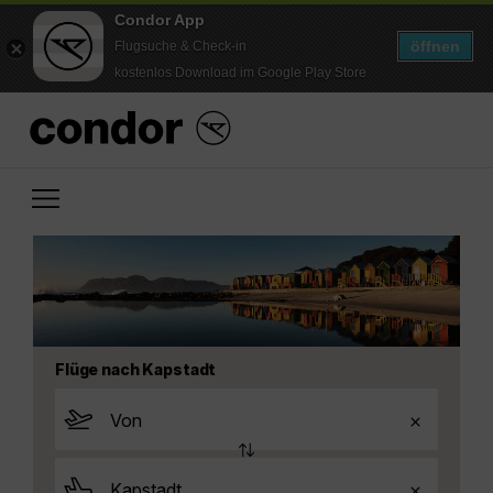
Condor App
öffnen
Flugsuche & Check-in
kostenlos Download im Google Play Store
Flüge nach Kapstadt