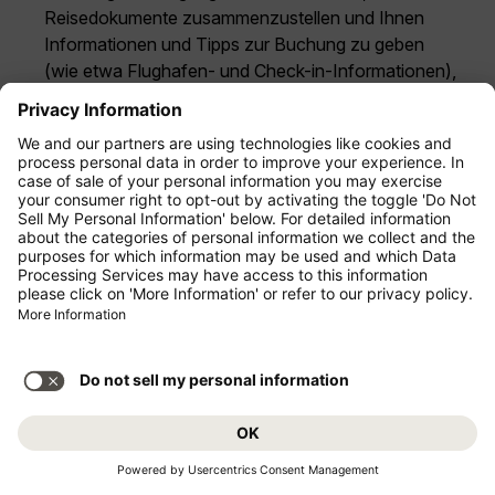
Reisedokumente zusammenzustellen und Ihnen
Informationen und Tipps zur Buchung zu geben
(wie etwa Flughafen- und Check-in-Informationen),
sowie Sie über Änderungen unserer
Dienstleistungen in Kenntnis zu setzen.
zuständigen Behörden Ihre Advance Passenger
Informationen (API) vor Ihrem Abflug zu und von
bestimmten Reisezielen außerhalb der EU
zukommen zu lassen. Es kann sein, dass wir nicht
dazu in der Lage sind, Sie zu diesem Reiseziel zu
bringen oder von diesem Reiseziel wegzubringen,
wenn wir den zuständigen Behörden nicht vorher
Ihre API zugesendet haben. Einige Reiseziele bieten
Ihnen zwar unter Umständen keinen so hohen Grad
des Schutzes Ihrer personenbezogenen Daten oder
Rechte, aber wir werden stets das Mindestmaß an
personenbezogenen Daten übermitteln, das