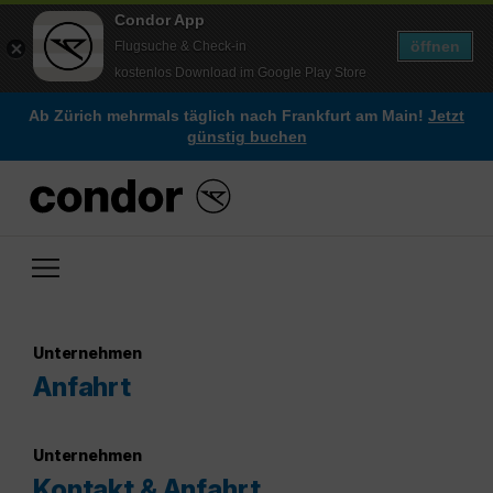
Condor App
öffnen
Flugsuche & Check-in
kostenlos Download im Google Play Store
Ab Zürich mehrmals täglich nach Frankfurt am Main!
Jetzt
günstig buchen
Unternehmen
Anfahrt
Unternehmen
Kontakt & Anfahrt