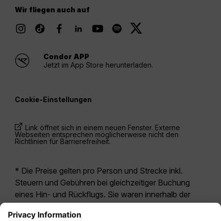
Wir fliegen auch auf
Condor APP
Jetzt im App Store herunterladen.
Cookie-Einstellungen
Link öffnet sich in einem neuen Fenster. Externe
Webseiten entsprechen möglicherweise nicht den
Richtlinien für Barrierefreiheit.
* Die Preise gelten pro Person und Strecke inkl.
Steuern und Gebühren bei gleichzeitiger Buchung
eines Hin- und Rückflugs. Sie waren innerhalb der
letzten 24 Stunden verfügbar und sind
möglicherweise nicht mehr aktuell. Bei den für die