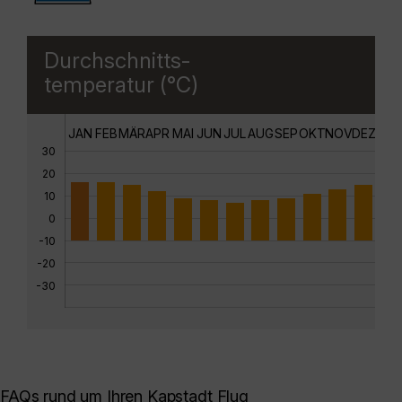
Durchschnitts-
temperatur (°C)
JAN
FEB
MÄR
APR
MAI
JUN
JUL
AUG
SEP
OKT
NOV
DEZ
30
20
10
0
-10
-20
-30
FAQs rund um Ihren Kapstadt Flug