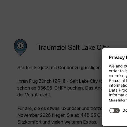
Traumziel Salt Lake City
Starten Sie jetzt mit Condor zu günstigen Preisen in Ih
Ihren Flug Zürich (ZRH) - Salt Lake City (SLC) könne
schon ab 336.95 CHF* buchen. Das Angebot gilt im
der Vorrat reicht.
Für alle, die es etwas luxuriöser und trotzdem unschl
November 2026 fliegen Sie ab 448.95 CHF* Premium 
Sitzkomfort und vielen weiteren Extras.