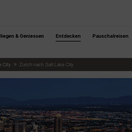
Fliegen & Geniessen
Entdecken
Pauschalreisen
e City
Zürich nach Salt Lake City