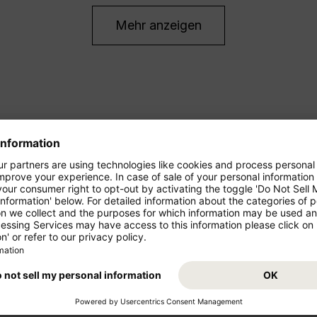
Mehr anzeigen
ren Urlaub!
Condor bietet Ihnen sowohl güns
auch Flugangebote für Langstr
n Sie in der Economy Class
 November 2026, solange
Starten Sie von Ihrem Abflugs
Condor fliegt Sie von August 2
Traumziel! Buchen Sie jetzt den
agbar günstig mögen: Im
freuen Sie sich auf Ihr Reisezi
Class – mit mehr