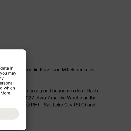
tige Flüge für die Kurz- und Mittelstrecke als
eckenflüge.
land Schweiz günstig und bequem in den Urlaub.
026 bis Juli 2027 etwa 7 mal die Woche an Ihr
 Flug Zürich (ZRH) - Salt Lake City (SLC) und
el USA!