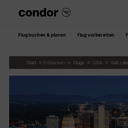
Flug buchen & planen
Flug vorbereiten
Start
Entdecken
Flüge
USA
Salt Lak