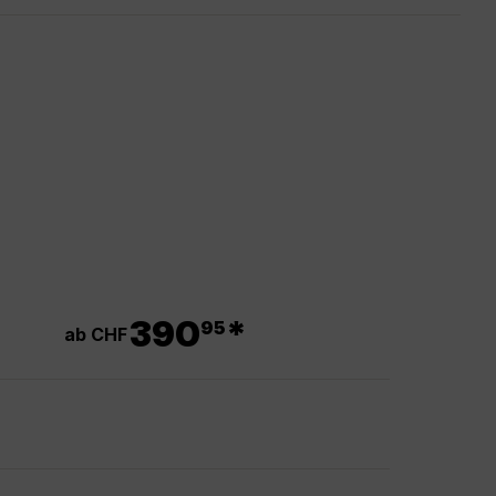
.
390
*
95
ab CHF