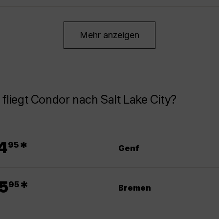
Mehr anzeigen
fliegt Condor nach Salt Lake City?
.
4
*
95
Genf
.
5
*
95
Bremen