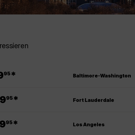
ressieren
.
9
*
95
Baltimore-Washington
.
9
*
95
Fort Lauderdale
.
9
*
95
Los Angeles