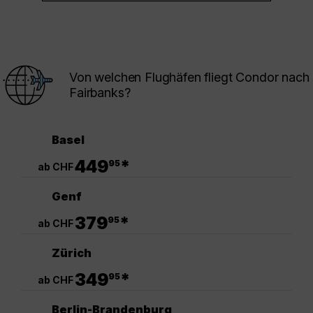
Von welchen Flughäfen fliegt Condor nach
Fairbanks?
Basel
.
449
*
95
ab CHF
Genf
.
379
*
95
ab CHF
Zürich
.
349
*
95
ab CHF
Berlin-Brandenburg