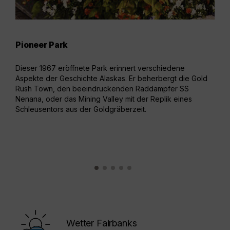
Pioneer Park
Riv
Dieser 1967 eröffnete Park erinnert verschiedene
Von 
Aspekte der Geschichte Alaskas. Er beherbergt die Gold
Schi
Rush Town, den beeindruckenden Raddampfer SS
Radd
Nenana, oder das Mining Valley mit der Replik eines
Tana
Schleusentors aus der Goldgräberzeit.
Fair
Wetter Fairbanks