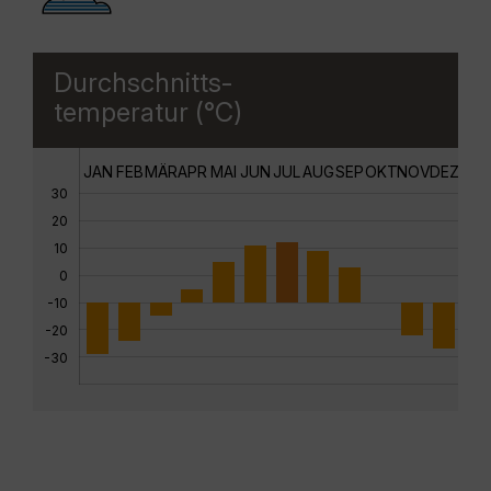
Durchschnitts-
temperatur (°C)
JAN
FEB
MÄR
APR
MAI
JUN
JUL
AUG
SEP
OKT
NOV
DEZ
30
20
10
0
-10
-20
-30