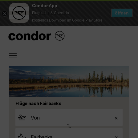
Condor App
öffnen
Flugsuche & Check-in
kostenlos Download im Google Play Store
Flüge nach Fairbanks