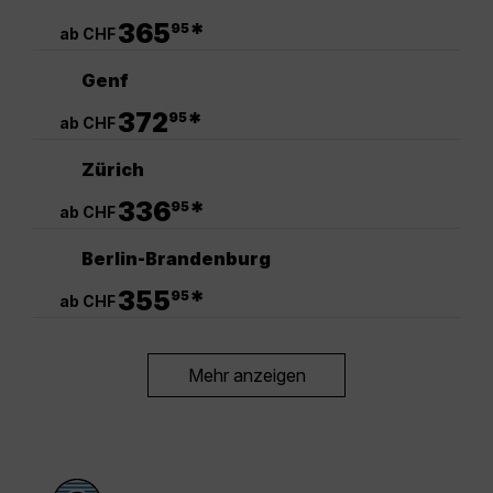
.
365
*
95
ab CHF
Genf
.
372
*
95
ab CHF
Zürich
.
336
*
95
ab CHF
Berlin-Brandenburg
.
355
*
95
ab CHF
Mehr anzeigen