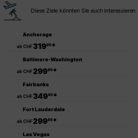
Diese Ziele könnten Sie auch interessieren
Anchorage
.
319
*
95
ab CHF
Baltimore-Washington
.
299
*
95
ab CHF
Fairbanks
.
349
*
95
ab CHF
Fort Lauderdale
.
299
*
95
ab CHF
Las Vegas