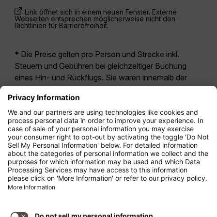
Link öffnet sich in einem neuen Fenster. Externe
Webseiten entsprechen möglicherweise nicht den
Richtlinien für Barrierefreiheit.
* Die Preise gelten pro Person und Strecke inkl.
Steuern und Gebühren bei gleichzeitiger Buchung
eines Hin- und Rückflugs. Sie waren innerhalb der
letzten 24 Stunden verfügbar und sind
möglicherweise nicht mehr aktuell. Bei den für die
Economy Class
angegebenen Tarifen handelt es
sich i.d.R. um Economy Zero, unsere restriktivste
Tarifoption. Es können hierfür zusätzliche Gebühren
für
Aufgabegepäck
oder für andere optionale
Leistungen anfallen. Es gelten die
Allgemeinen
Geschäftsbedingungen
.