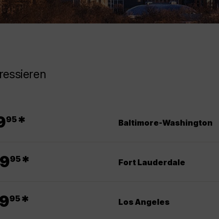
ressieren
.
9
*
95
Baltimore-Washington
.
9
*
95
Fort Lauderdale
.
9
*
95
Los Angeles