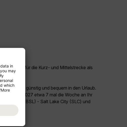
tige Flüge für die Kurz- und Mittelstrecke als
eckenflüge.
land Schweiz günstig und bequem in den Urlaub.
026 bis Juli 2027 etwa 7 mal die Woche an Ihr
 Flug Basel (BSL) - Salt Lake City (SLC) und
el USA!