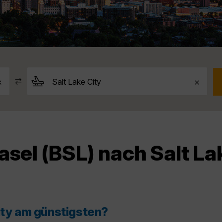
asel (BSL) nach Salt La
ity am günstigsten?