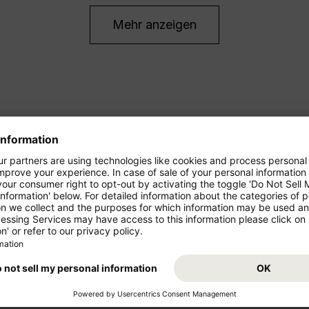
Mehr anzeigen
ren Urlaub!
Condor bietet Ihnen sowohl güns
auch Flugangebote für Langstr
 Sie in der Economy Class
 November 2026, solange
Starten Sie von Ihrem Abflugs
Condor fliegt Sie von August 2
Traumziel! Buchen Sie jetzt den
agbar günstig mögen: Im
freuen Sie sich auf Ihr Reisezi
Class – mit mehr