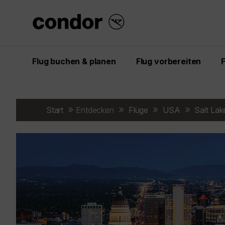
Flug buchen & planen
Flug vorbereiten
Start
Entdecken
Flüge
USA
Salt Lak