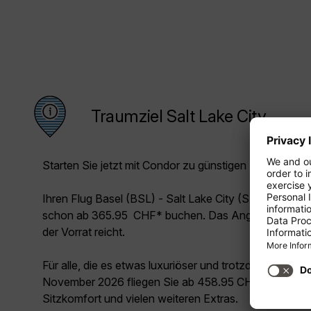
Traumziel Salt Lake City
Starten Sie jetzt mit Condor zu günstigen Preisen in Ih
Ihren Flug Basel (BSL) - Salt Lake City (SLC) können
schon ab 365.95 CHF* buchen. Das Angebot gilt im
der Vorrat reicht.
Für alle, die es etwas luxuriöser und trotzdem unschl
November 2026 fliegen Sie ab 458.95 CHF* Premium 
Sitzkomfort und vielen weiteren Extras.