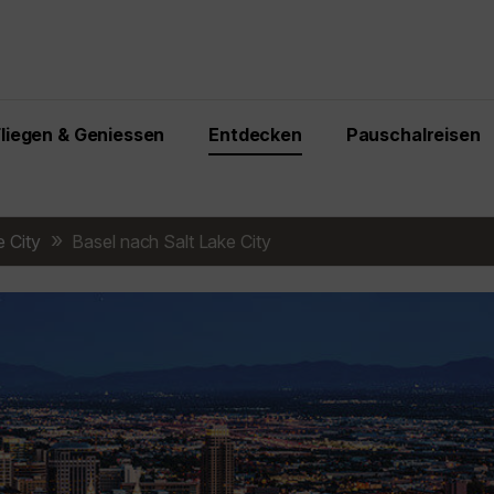
Fliegen & Geniessen
Entdecken
Pauschalreisen
e City
Basel nach Salt Lake City