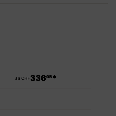
.
336
*
95
ab CHF