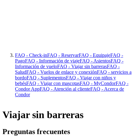
FAQ - Check-in
FAQ - Reservar
FAQ - Equipaje
FAQ -
Pago
FAQ - Información de viaje
FAQ - Asientos
FAQ -
Información de vuelo
FAQ - Viajar sin barreras
FAQ -
Salud
FAQ - Vuelos de enlace y conexión
FAQ - servicios a
bordo
FAQ - Suplementos
FAQ - Viajar con niños y
bebés
FAQ - Viajar con mascotas
FAQ - MyCondor
FAQ -
Condor App
FAQ - Atención al cliente
FAQ - Acerca de
Condor
Viajar sin barreras
Preguntas frecuentes