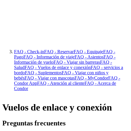
FAQ - Check-in
FAQ - Reservar
FAQ - Equipaje
FAQ -
Pago
FAQ - Información de viaje
FAQ - Asientos
FAQ -
Información de vuelo
FAQ - Viajar sin barreras
FAQ -
Salud
FAQ - Vuelos de enlace y conexión
FAQ - servicios a
bordo
FAQ - Suplementos
FAQ - Viajar con niños y
bebés
FAQ - Viajar con mascotas
FAQ - MyCondor
FAQ -
Condor App
FAQ - Atención al cliente
FAQ - Acerca de
Condor
Vuelos de enlace y conexión
Preguntas frecuentes