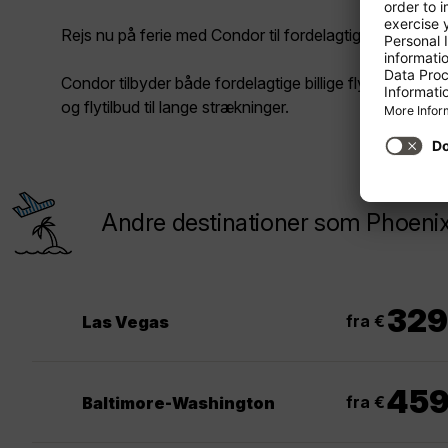
Rejs nu på ferie med Condor til fordelagtige priser!
Condor tilbyder både fordelagtige billige fly til korte 
og flytilbud til lange strækninger.
Andre destinationer som Phoeni
329
fra €
Las Vegas
45
fra €
Baltimore-Washington