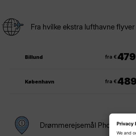
Fra hvilke ekstra lufthavne flyve
479
fra €
Billund
48
fra €
København
Drømmerejsemål Phoenix