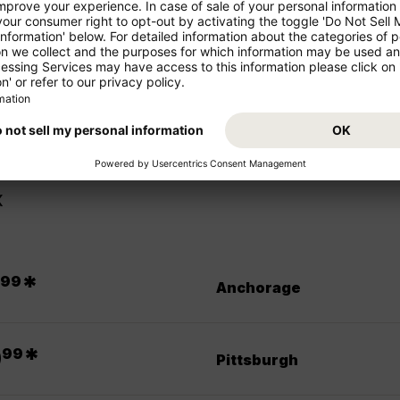
Start din ferie billigt og behage
Bremen (BRE) - Phoenix (PHX) o
og mellemlange strækninger
x
.
*
99
Anchorage
.
9
*
99
Pittsburgh