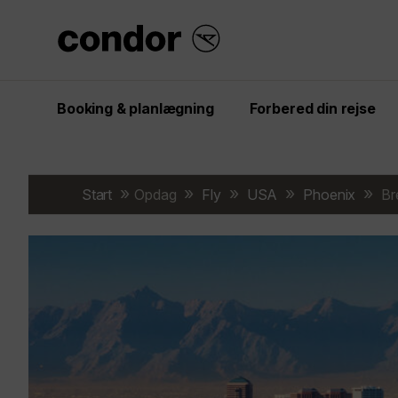
Booking & planlægning
Forbered din rejse
Start
Opdag
Fly
USA
Phoenix
Bre