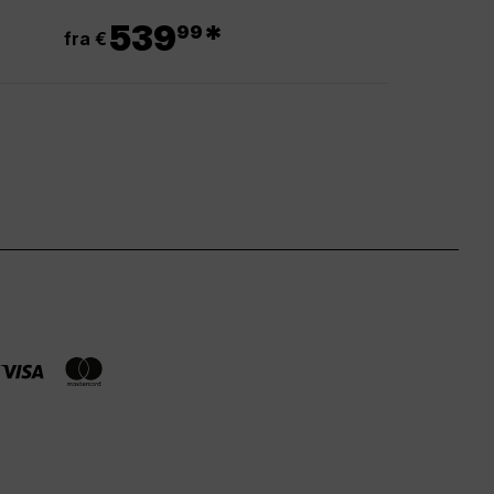
.
539
*
99
fra €