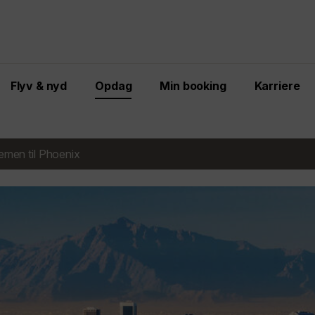
Flyv & nyd
Opdag
Min booking
Karriere
men til Phoenix