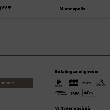
.
9
*
99
Minneapolis
Betalingsmuligheder
bonner
Vi flyver også på