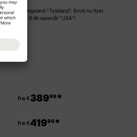
ligt fra dit afgangsland "Tyskland". Book nu flyet
g glæd dig til dit rejsemål "USA"!
.
389
*
99
fra €
.
419
*
99
fra €