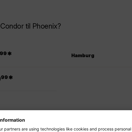
r Condor til Phoenix?
.
*
99
Hamburg
.
9
*
99