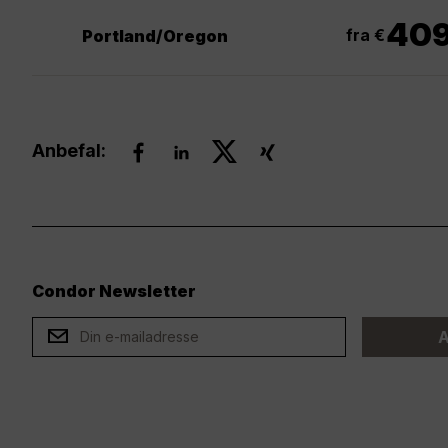
40
fra €
Portland/Oregon
Anbefal:
Condor Newsletter
ard
A