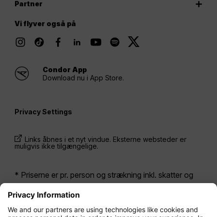
Partner
Vi flyver også på
Condor App
Download nu i App Store.
Privacy Settings
Links åbnes i et nyt vindue. Eksterne websteder er
muligvis ikke tilgængelige.
* Priserne er pr. person og strækning inkl. skatter og
afgifter ved samtidig bestilling af en returbillet. De har
været tilgængelige inden for de seneste 24 timer og er
muligvis ikke længere gældende. De priser, der vises