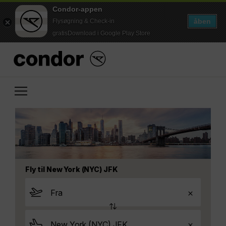
Condor-appen
åben
Flysøgning & Check-in
gratisDownload i Google Play Store
Fly til New York (NYC) JFK