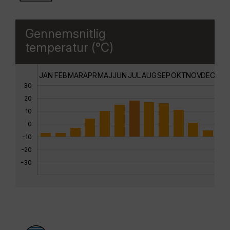
Gennemsnitlig
temperatur (°C)
JAN
FEB
MAR
APR
MAJ
JUN
JUL
AUG
SEP
OKT
NOV
DEC
30
20
10
0
-10
-20
-30