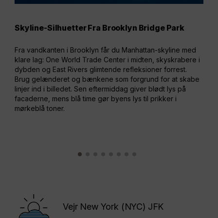
Skyline-Silhuetter Fra Brooklyn Bridge Park
Kla
DU
Fra vandkanten i Brooklyn får du Manhattan-skyline med
klare lag: One World Trade Center i midten, skyskrabere i
Her 
dybden og East Rivers glimtende refleksioner forrest.
over
Brug gelænderet og bænkene som forgrund for at skabe
Buil
linjer ind i billedet. Sen eftermiddag giver blødt lys på
stær
facaderne, mens blå time gør byens lys til prikker i
geom
mørkeblå toner.
have
Vejr New York (NYC) JFK