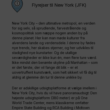
Flyrejser til New York (JFK)
New York City – den ultimative metropol, en verden
for sig selv, så sprudlende, farvestrålende og
kosmopolitisk som næppe nogen anden by på
denne planet. Her kan man møde kulturer fra
alverdens lande og verdensdele. I denne by fødes
nye trends, her skabes stjerner, og her udvikles til
stadighed nye kunstarter. Og de utallige
seværdigheder er ikke kun én, men flere ture værd.
Ikke mindst den berømte skyline på Manhattan – som
er det første, der vil fange dit blik – er et
uovertruffent kunstværk, som helt sikkert vil få dig til
aldrig at glemme din tur til denne unikke by.
Der er adskillige udsigtsplatforme at vælge imellem i
New York City, hvis du vil have panoramaudsigt: Den
højeste udsigtsplatform (380 meter) er på One
World Trade Center, mens klassikerne omfatter
Empire State Building og RCA Building i Midtown