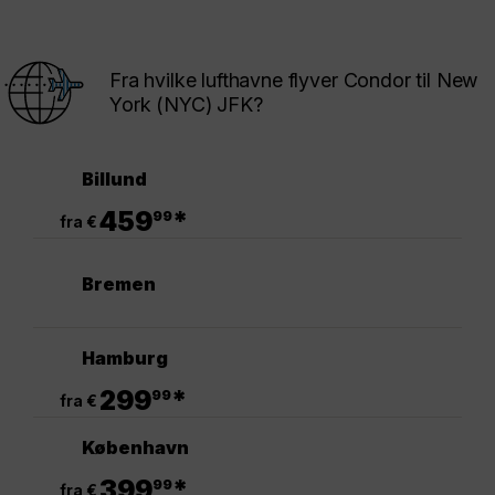
Fra hvilke lufthavne flyver Condor til New
York (NYC) JFK?
Billund
.
459
*
99
fra €
Bremen
Hamburg
.
299
*
99
fra €
København
.
399
*
99
fra €