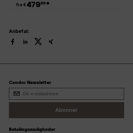
.
479
*
99
fra €
Anbefal:
Condor Newsletter
Abonner
Betalingsmuligheder