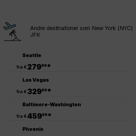
Andre destinationer som New York (NYC)
JFK
Seattle
.
279
*
99
fra €
Las Vegas
.
329
*
99
fra €
Baltimore-Washington
.
459
*
99
fra €
Phoenix