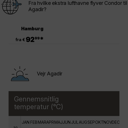
Fra hvilke ekstra lufthavne flyver Condor til
Agadir?
Hamburg
.
92
*
99
fra €
Vejr Agadir
Gennemsnitlig
temperatur (°C)
JAN
FEB
MAR
APR
MAJ
JUN
JUL
AUG
SEP
OKT
NOV
DEC
30