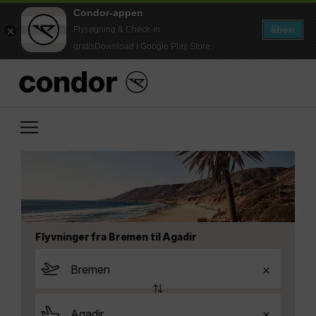
Condor-appen
åben
Flysøgning & Check-in
gratisDownload i Google Play Store
Flyvninger fra Bremen til Agadir